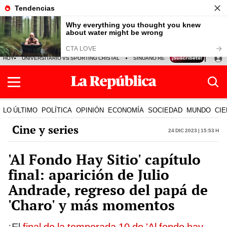
HOY
UNIVERSITARIO VS SPORTING CRISTAL
SINUANO RESULTADOS HOY
CA
LO ÚLTIMO
POLÍTICA
OPINIÓN
ECONOMÍA
SOCIEDAD
MUNDO
CIE
Cine y series
24 Dic 2023 | 15:53 h
'Al Fondo Hay Sitio' capítulo
final: aparición de Julio
Andrade, regreso del papá de
'Charo' y más momentos