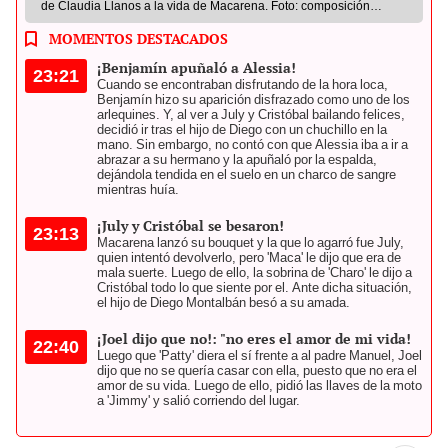
de Claudia Llanos a la vida de Macarena. Foto: composición
LR/América TV
MOMENTOS DESTACADOS
¡Benjamín apuñaló a Alessia!
23:21
Cuando se encontraban disfrutando de la hora loca,
Benjamín hizo su aparición disfrazado como uno de los
arlequines. Y, al ver a July y Cristóbal bailando felices,
decidió ir tras el hijo de Diego con un chuchillo en la
mano. Sin embargo, no contó con que Alessia iba a ir a
abrazar a su hermano y la apuñaló por la espalda,
dejándola tendida en el suelo en un charco de sangre
mientras huía.
¡July y Cristóbal se besaron!
23:13
Macarena lanzó su bouquet y la que lo agarró fue July,
quien intentó devolverlo, pero 'Maca' le dijo que era de
mala suerte. Luego de ello, la sobrina de 'Charo' le dijo a
Cristóbal todo lo que siente por el. Ante dicha situación,
el hijo de Diego Montalbán besó a su amada.
¡Joel dijo que no!: "no eres el amor de mi vida!
22:40
Luego que 'Patty' diera el sí frente a al padre Manuel, Joel
dijo que no se quería casar con ella, puesto que no era el
amor de su vida. Luego de ello, pidió las llaves de la moto
a 'Jimmy' y salió corriendo del lugar.