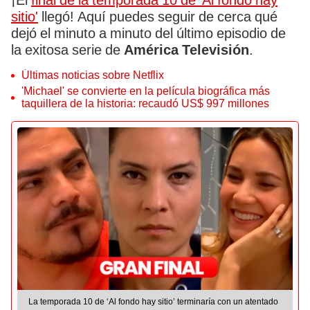
¡El
final de la temporada 10 de 'Al fondo hay
sitio'
llegó! Aquí puedes seguir de cerca qué
dejó el minuto a minuto del último episodio de
la exitosa serie de
América Televisión
.
Últimas noticias sobre Netflix
'Michael' se convierte en la película biográfica más
taquillera de la historia: recaudó US$ 997 millones
La temporada 10 de ‘Al fondo hay sitio’ terminaría con un atentado