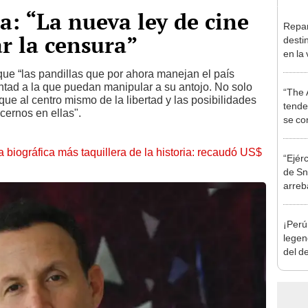
: “La nueva ley de cine
Repar
r la censura”
desti
en la
telen
ue “las pandillas que por ahora manejan el país
ntad a la que puedan manipular a su antojo. No solo
“The 
que al centro mismo de la libertad y las posibilidades
tende
cernos en ellas".
se co
la biográfica más taquillera de la historia: recaudó US$
“Ejérc
de Sn
arreb
Man:
¡Perú
legen
del d
país 
'Insid
nosot