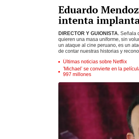
Eduardo Mendoza
intenta implanta
DIRECTOR Y GUIONISTA.
Señala q
quieren una masa uniforme, sin volu
un ataque al cine peruano, es un ata
de contar nuestras historias y recono
Últimas noticias sobre Netflix
'Michael' se convierte en la pelícu
997 millones