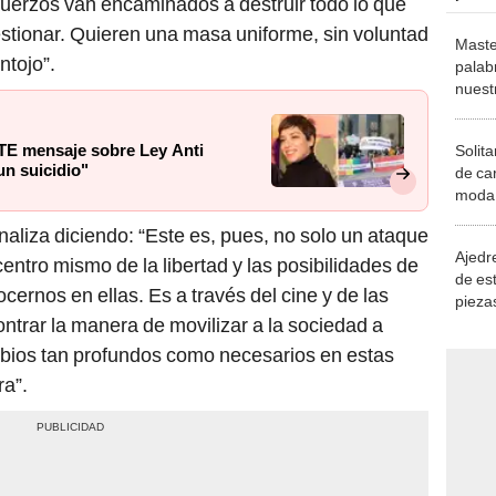
fuerzos van encaminados a destruir todo lo que
estionar. Quieren una masa uniforme, sin voluntad
Maste
ntojo”.
palab
nuest
E mensaje sobre Ley Anti
Solita
 un suicidio"
de ca
moda.
demue
naliza diciendo: “Este es, pues, no solo un ataque
Ajedre
centro mismo de la libertad y las posibilidades de
de es
cernos en ellas. Es a través del cine y de las
piezas
ntrar la manera de movilizar a la sociedad a
consi
bios tan profundos como necesarios en estas
a”.