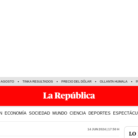
E AGOSTO
TINKA RESULTADOS
PRECIO DEL DÓLAR
OLLANTA HUMALA
P
N
ECONOMÍA
SOCIEDAD
MUNDO
CIENCIA
DEPORTES
ESPECTÁCU
14 Jun 2024 | 17:50 h
LO