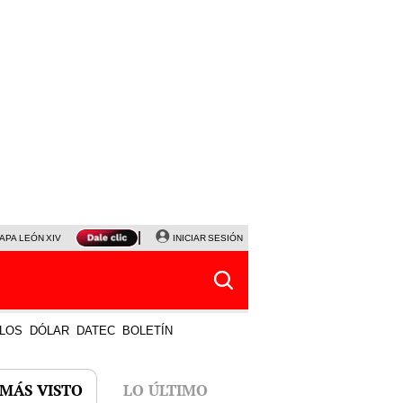
APA LEÓN XIV
NALDY SALDAÑA
INICIAR SESIÓN
LA BELLA LUZ
MAGALY MEDINA
HORÓS
LOS
DÓLAR
DATEC
BOLETÍN
 MÁS VISTO
LO ÚLTIMO