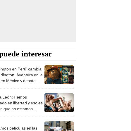
puede interesar
ington en Perú' cambia
ddington: Aventura en la
' en México y desata
ica en redes
a León: Hemos
ado en libertad y eso es
en que no estamos
estos a ceder
mos películas en las