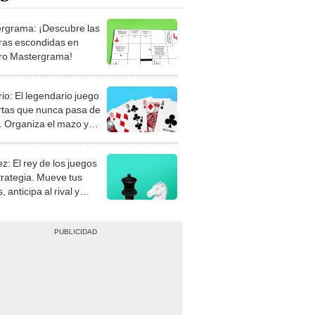
rgrama: ¡Descubre las
ras escondidas en
ro Mastergrama!
rio: El legendario juego
rtas que nunca pasa de
 Organiza el mazo y
stra tu habilidad.
z: El rey de los juegos
trategia. Mueve tus
, anticipa al rival y
gue el jaque mate.