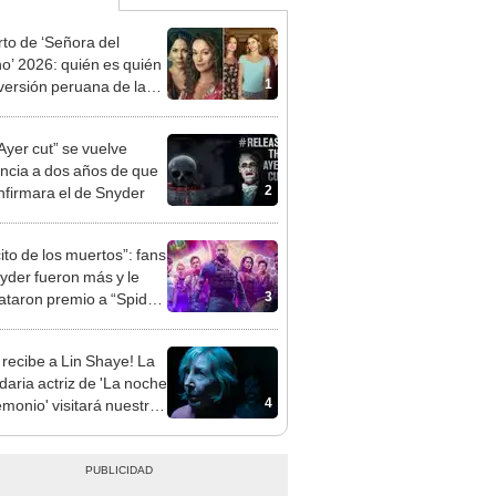
to de ‘Señora del
no’ 2026: quién es quién
1
 versión peruana de la
ovela brasileña
Ayer cut” se vuelve
ncia a dos años de que
2
nfirmara el de Snyder
ito de los muertos”: fans
yder fueron más y le
3
ataron premio a “Spider-
 no way home”
 recibe a Lin Shaye! La
daria actriz de 'La noche
4
emonio' visitará nuestro
para promocionar
ious, están entre
ros'