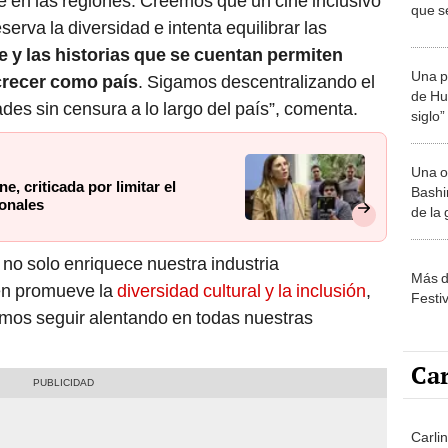
ine en las regiones. Creemos que un cine inclusivo
que s
erva la diversidad e intenta equilibrar las
ne y las historias que se cuentan permiten
Una p
crecer como país
. Sigamos descentralizando el
de Huá
es sin censura a lo largo del país”, comenta.
siglo”
Una o
, criticada por limitar el
Bashir
ionales
de la
 no solo enriquece nuestra industria
Más d
én promueve la
diversidad cultural y la inclusión
,
Festi
mos seguir alentando en todas nuestras
Car
Carli