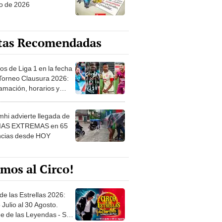
o de 2026
tas Recomendadas
os de Liga 1 en la fecha
 Torneo Clausura 2026:
amación, horarios y
 ver
hi advierte llegada de
IAS EXTREMAS en 65
ncias desde HOY
mos al Circo!
de las Estrellas 2026:
 Julio al 30 Agosto.
e de las Leyendas - San