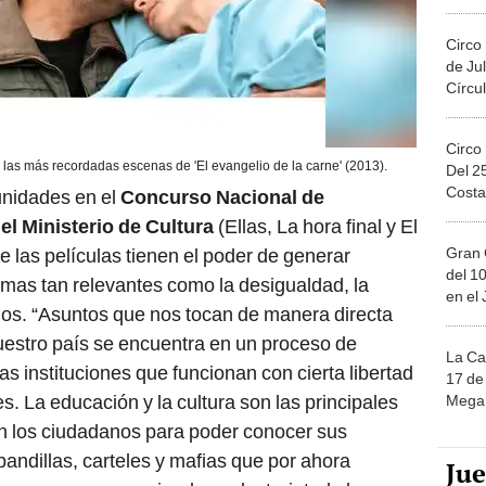
Migue
Circo
de Jul
Círcul
Circo
las más recordadas escenas de 'El evangelio de la carne' (2013).
Del 2
Costa
nidades en el
Concurso Nacional de
l Ministerio de Cultura
(Ellas, La hora final y El
Gran 
e las películas tienen el poder de generar
del 10
emas tan relevantes como la desigualdad, la
en el
os. “Asuntos que nos tocan de manera directa
estro país se encuentra en un proceso de
La Ca
s instituciones que funcionan con cierta libertad
17 de 
s. La educación y la cultura son las principales
Mega 
n los ciudadanos para poder conocer sus
andillas, carteles y mafias que por ahora
Ju