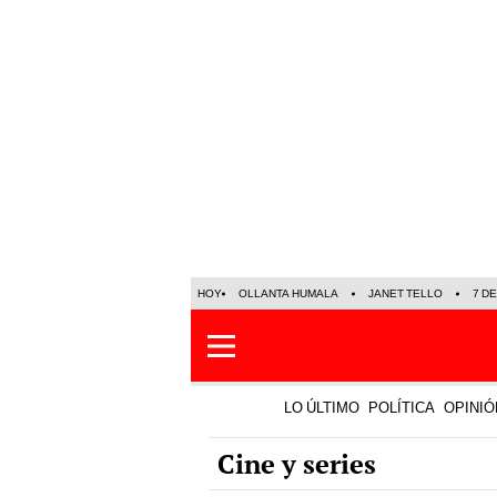
HOY
OLLANTA HUMALA
JANET TELLO
7 D
LO ÚLTIMO
POLÍTICA
OPINIÓ
Cine y series