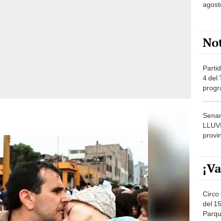
agost
No
Partid
4 del
progr
dónde
Senam
LLUV
provi
¡Va
Circo 
del 15
Parqu