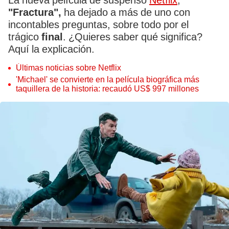
La nueva película de suspenso
Netflix
,
"Fractura",
ha dejado a más de uno con
incontables preguntas, sobre todo por el
trágico
final
. ¿Quieres saber qué significa?
Aquí la explicación.
Últimas noticias sobre Netflix
'Michael' se convierte en la película biográfica más
taquillera de la historia: recaudó US$ 997 millones