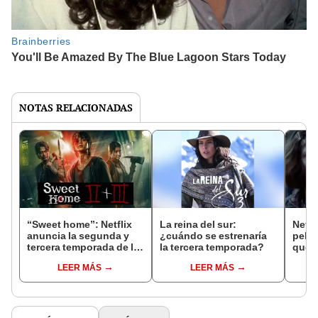
NOTAS RELACIONADAS
“Sweet home”: Netflix
La reina del sur:
Netfl
anuncia la segunda y
¿cuándo se estrenaría
pelíc
tercera temporada de la
la tercera temporada?
que e
serie de terror
pasad
LEER MÁS
LEER MÁS
hora