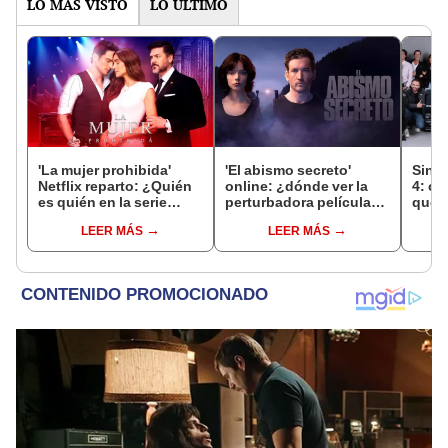
LO MÁS VISTO
LO ÚLTIMO
'La mujer prohibida'
'El abismo secreto'
Sin s
Netflix reparto: ¿Quién
online: ¿dónde ver la
4: cu
es quién en la serie
perturbadora película
qué t
colombiana
protagonizada por Anya
nuev
LEER MÁS
LEER MÁS
protagonizada por
Taylor-Joy?
todo 
Valerie Domínguez?
tempo
Tele