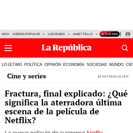
HOY
FUERZA POPULAR
LUIS RUBIO
JANET TELLO
PRECIO DEL DÓLAR
LO ÚLTIMO
POLÍTICA
OPINIÓN
ECONOMÍA
SOCIEDAD
MUNDO
CIE
Cine y series
26 Oct 2019 | 11:15 h
Fractura, final explicado: ¿Qué
significa la aterradora última
escena de la película de
Netflix?