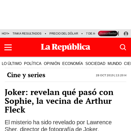
HOY
TINKA RESULTADOS
PRECIO DEL DÓLAR
7 DE AGOSTO
OLLANTA H
LO ÚLTIMO
POLÍTICA
OPINIÓN
ECONOMÍA
SOCIEDAD
MUNDO
CIE
Cine y series
28 Oct 2019 | 13:20 h
Joker: revelan qué pasó con
Sophie, la vecina de Arthur
Fleck
El misterio ha sido revelado por Lawrence
Sher, director de fotografía de Joker.