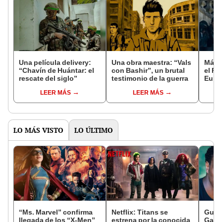
Una película delivery:
Una obra maestra: “Vals
Más d
“Chavín de Huántar: el
con Bashir”, un brutal
el Fe
rescate del siglo”
testimonio de la guerra
Euro
LEER MÁS
LEER MÁS
LO MÁS VISTO
LO ÚLTIMO
“Ms. Marvel” confirma
Netflix: Titans se
Guard
llegada de los “X-Men”
estrena por la conocida
Galax