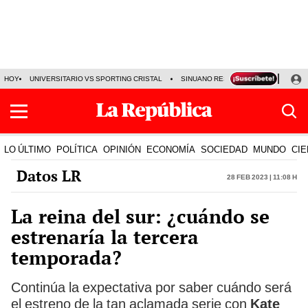
HOY
UNIVERSITARIO VS SPORTING CRISTAL
SINUANO RESULTADOS HOY
CA
LO ÚLTIMO
POLÍTICA
OPINIÓN
ECONOMÍA
SOCIEDAD
MUNDO
CIE
Datos LR
28 Feb 2023 | 11:08 h
La reina del sur: ¿cuándo se
estrenaría la tercera
temporada?
Continúa la expectativa por saber cuándo será
el estreno de la tan aclamada serie con
Kate