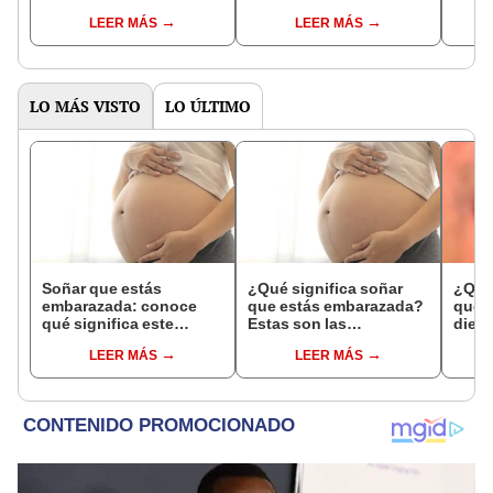
respectivamente?
interpretaciones más
Inter
LEER MÁS
LEER MÁS
comunes
psico
expl
LO MÁS VISTO
LO ÚLTIMO
Soñar que estás
¿Qué significa soñar
¿Qué 
embarazada: conoce
que estás embarazada?
que s
qué significa este
Estas son las
dient
interesante sueño
interpretaciones más
pres
LEER MÁS
LEER MÁS
comunes