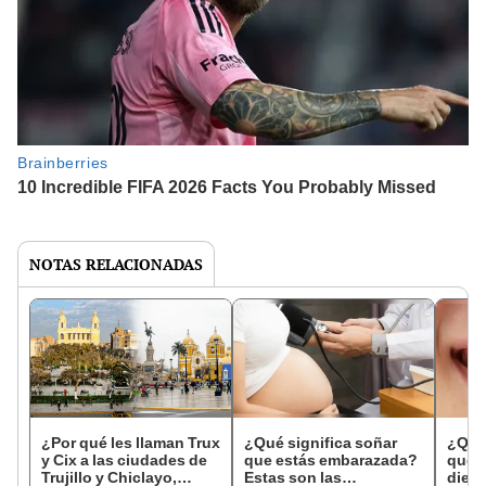
NOTAS RELACIONADAS
¿Por qué les llaman Trux
¿Qué significa soñar
¿Qué 
y Cix a las ciudades de
que estás embarazada?
que s
Trujillo y Chiclayo,
Estas son las
dien