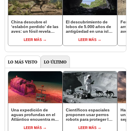
China descubre el
El descubrimiento de
Fenó
‘eslabón perdido’ de las
lobos de 5.000 años de
arras
aves: un fósil revela
antigüedad en una isla
aves 
cómo perdieron sus
remota desafía lo que
Lamba
LEER MÁS
LEER MÁS
colas de dinosaurio
sabemos sobre la
domesticación
LO MÁS VISTO
LO ÚLTIMO
Una expedición de
Científicos espaciales
Hace
aguas profundas en el
proponen usar perros
un vo
Atlántico encuentra más
robots para proteger la
sepul
de 200.000 barriles de
estación de
prov
LEER MÁS
LEER MÁS
residuos radiactivos
investigación lunar de
veran