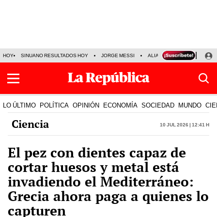
HOY
SINUANO RESULTADOS HOY
JORGE MESSI
ALIANZA LIMA VS SPORT BO
LO ÚLTIMO
POLÍTICA
OPINIÓN
ECONOMÍA
SOCIEDAD
MUNDO
CIE
Ciencia
10 Jul 2026 | 12:41 h
El pez con dientes capaz de
cortar huesos y metal está
invadiendo el Mediterráneo:
Grecia ahora paga a quienes lo
capturen