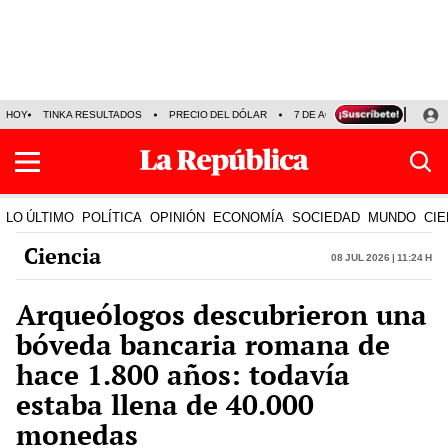
HOY
TINKA RESULTADOS
PRECIO DEL DÓLAR
7 DE AGOSTO
OLLANTA H
LO ÚLTIMO
POLÍTICA
OPINIÓN
ECONOMÍA
SOCIEDAD
MUNDO
CIE
Ciencia
08 Jul 2026 | 11:24 h
Arqueólogos descubrieron una
bóveda bancaria romana de
hace 1.800 años: todavía
estaba llena de 40.000
monedas