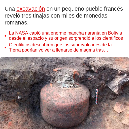
Una
excavación
en un pequeño pueblo francés
reveló tres tinajas con miles de monedas
romanas.
La NASA captó una enorme mancha naranja en Bolivia
desde el espacio y su origen sorprendió a los científicos
Científicos descubren que los supervolcanes de la
Tierra podrían volver a llenarse de magma tras
permanecer inactivos miles de años