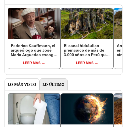
Federico Kauffmann, el
El canal hidráulico
Arqu
arqueólogo que José
preincaico de más de
en Es
María Arguedas escogió
3.000 años en Perú que
círcu
como compañero de
aún evalúan los
podrí
LEER MÁS
LEER MÁS
viaje: 'Los peruanos
científicos por su
monu
somos menos amables
posible conexión entre
Ston
ahora'
océanos
LO MÁS VISTO
LO ÚLTIMO