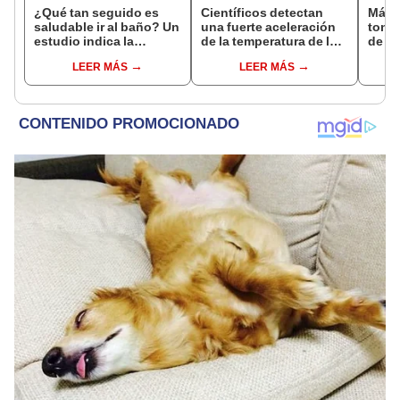
¿Qué tan seguido es
Científicos detectan
Más 
saludable ir al baño? Un
una fuerte aceleración
tone
estudio indica la
de la temperatura de la
de na
frecuencia ideal
Tierra y no saben qué la
tran
LEER MÁS
LEER MÁS
provoca
ecos
Rica:
el te
cient