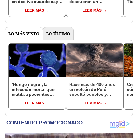
en declive cuando cayó
descubren un
Tiran
el meteorito, pero en
organismo de 420
mezcl
LEER MÁS
LEER MÁS
realidad prosperaban en
millones de años que no
perro
ecosistemas
pertenece a ningun
podr
florecientes
reino conocido
LO MÁS VISTO
LO ÚLTIMO
‘Hongo negro’, la
Hace más de 400 años,
Cient
infección mortal que
un volcán de Perú
cómo
mutila a pacientes
sepultó pueblos y
nara
COVID-19 en India
provocó uno de los
dese
LEER MÁS
LEER MÁS
veranos más fríos de la
tran
historia: sigue bajo
ecos
monitoreo
Rica