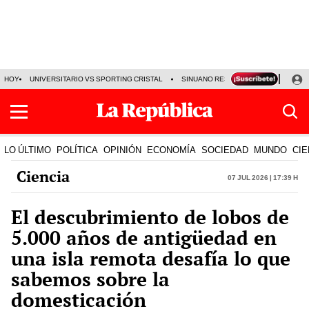
HOY
UNIVERSITARIO VS SPORTING CRISTAL
SINUANO RESULTADOS HOY
CA
LO ÚLTIMO
POLÍTICA
OPINIÓN
ECONOMÍA
SOCIEDAD
MUNDO
CIE
Ciencia
07 Jul 2026 | 17:39 h
El descubrimiento de lobos de
5.000 años de antigüedad en
una isla remota desafía lo que
sabemos sobre la
domesticación