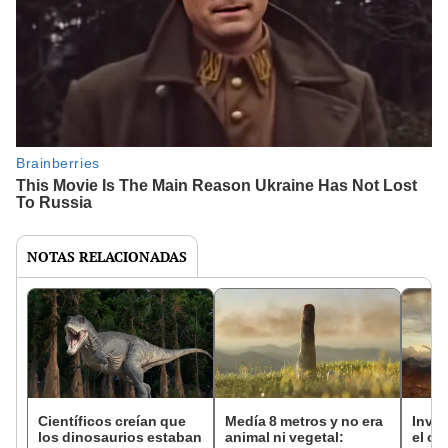
NOTAS RELACIONADAS
Científicos creían que
Medía 8 metros y no era
Inves
los dinosaurios estaban
animal ni vegetal:
el ol