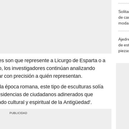
Solita
de ca
moda.
demue
Ajedre
de es
piezas
consi
des son que represente a Licurgo de Esparta o a
o, los investigadores continúan analizando
r con precisión a quién representan.
a época romana, este tipo de esculturas solía
 residencias de ciudadanos adinerados que
 cultural y espiritual de la Antigüedad'.