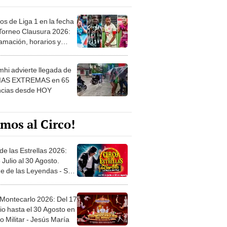
os de Liga 1 en la fecha
 Torneo Clausura 2026:
amación, horarios y
 ver
hi advierte llegada de
IAS EXTREMAS en 65
ncias desde HOY
mos al Circo!
de las Estrellas 2026:
 Julio al 30 Agosto.
e de las Leyendas - San
l
 Montecarlo 2026: Del 17
io hasta el 30 Agosto en
o Militar - Jesús María