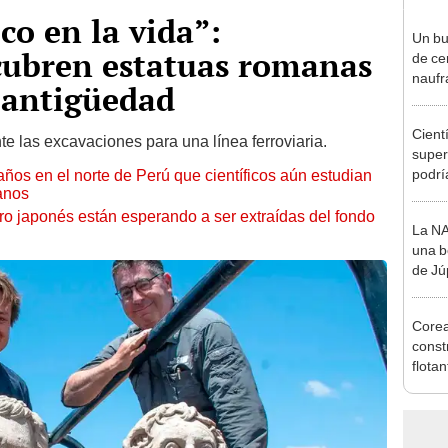
co en la vida”:
Un bu
cubren estatuas romanas
de ce
naufr
 antigüedad
recre
Cient
e las excavaciones para una línea ferroviaria.
super
podrí
ños en el norte de Perú que científicos aún estudian
anos
magm
inact
ro japonés están esperando a ser extraídas del fondo
La NA
una b
de Jú
idiom
Corea
const
flotan