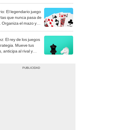
rio: El legendario juego
rtas que nunca pasa de
 Organiza el mazo y
stra tu habilidad.
z: El rey de los juegos
trategia. Mueve tus
, anticipa al rival y
gue el jaque mate.