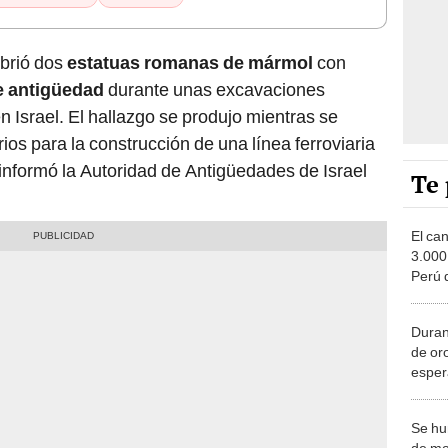
brió dos
estatuas romanas de mármol
con
e antigüedad
durante unas excavaciones
 Israel. El hallazgo se produjo mientras se
ios para la construcción de una línea ferroviaria
 informó la Autoridad de Antigüedades de Israel
Te 
El ca
3.000
Perú 
estud
conex
Duran
de or
esper
fondo
Se hu
de mo