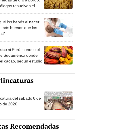
ólogos resuelven el
rio de un naufragio
qué los bebés al nacer
n más huesos que los
os?
xico ni Perú: conoce el
de Sudamérica donde
 el cacao, según estudio
lincaturas
ncatura del sábado 8 de
o de 2026
tas Recomendadas