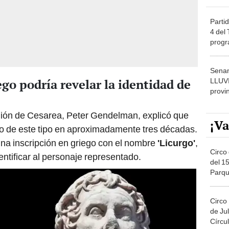
Partid
4 del
progr
dónde
Senam
go podría revelar la identidad de
LLUV
provi
región de Cesarea, Peter Gendelman, explicó que
¡Va
to de este tipo en aproximadamente tres décadas.
na inscripción en griego con el nombre
'Licurgo'
,
Circo 
entificar al personaje representado.
del 15
Parqu
Migue
Circo
de Jul
Círcul