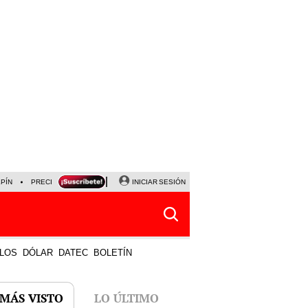
LPÍN
PRECIO DEL DÓLAR
CORTE DE LUZ
INICIAR SESIÓN
VIERNES 7 DE AGOSTO
ALBER
LOS
DÓLAR
DATEC
BOLETÍN
 MÁS VISTO
LO ÚLTIMO