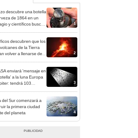
zo descubre una botella
rveza de 1864 en un
1
agio y científicos buscan
ar su receta
íficos descubren que los
volcanes de la Tierra
2
an volver a llenarse de
a tras permanecer
ivos miles de años
SA enviará 'mensaje en
otella' a la luna Europa
3
piter: tendrá 103
as
 del Sur comenzará a
ruir la primera ciudad
4
te del planeta