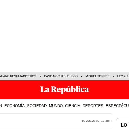
NUANO RESULTADOS HOY
CASO MOCHASUELDOS
MIGUEL TORRES
LEY PU
N
ECONOMÍA
SOCIEDAD
MUNDO
CIENCIA
DEPORTES
ESPECTÁCU
02 Jul 2026 | 12:38 h
LO