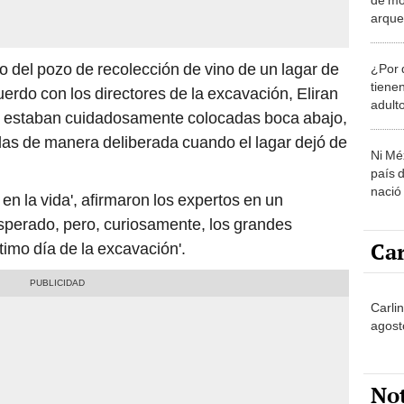
arque
miste
o del pozo de recolección de vino de un lagar de
¿Por 
tiene
uerdo con los directores de la excavación, Eliran
adult
as estaban cuidadosamente colocadas boca abajo,
das de manera deliberada cuando el lagar dejó de
Ni Mé
país 
nació
en la vida', afirmaron los expertos en un
esperado, pero, curiosamente, los grandes
Car
timo día de la excavación'.
Carli
agost
No