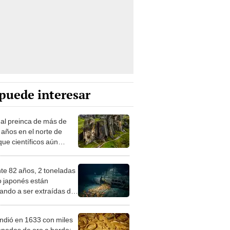
puede interesar
nal preinca de más de
 años en el norte de
que científicos aún
ian por su posible
ión entre océanos
te 82 años, 2 toneladas
o japonés están
ando a ser extraídas del
 del océano
ndió en 1633 con miles
nedas de oro a bordo: