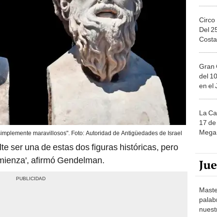
Circo
Del 2
Costa
Gran 
del 10
en el
La Ca
17 de 
Mega 
implemente maravillosos". Foto: Autoridad de Antigüedades de Israel
lte ser una de estas dos figuras históricas, pero
mienza', afirmó Gendelman.
Ju
Maste
palab
nuest