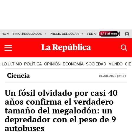
HOY
TINKA RESULTADOS
PRECIO DEL DÓLAR
7 DE AGOSTO
OLLANTA H
LO ÚLTIMO
POLÍTICA
OPINIÓN
ECONOMÍA
SOCIEDAD
MUNDO
CIE
Ciencia
04 Jul 2026 | 5:10 h
Un fósil olvidado por casi 40
años confirma el verdadero
tamaño del megalodón: un
depredador con el peso de 9
autobuses