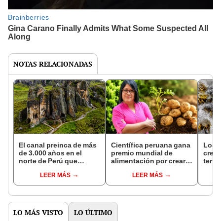
NOTAS RELACIONADAS
El canal preinca de más
Científica peruana gana
Los c
de 3.000 años en el
premio mundial de
creía
norte de Perú que
alimentación por crear
terr
científicos aún estudian
papas biofortificadas
estar
LEER MÁS
LEER MÁS
por su posible conexión
para combatir la anemia
de or
entre océanos
cuar
LO MÁS VISTO
LO ÚLTIMO