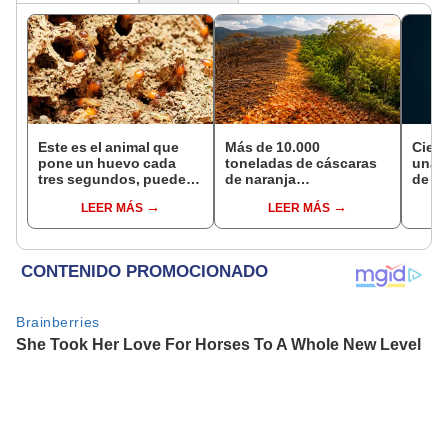
Este es el animal que
Más de 10.000
Cient
pone un huevo cada
toneladas de cáscaras
una f
tres segundos, puede
de naranja
de la
vivir hasta 50 años y
transformaron un
Tierr
LEER MÁS
LEER MÁS
habita en casi todo el
ecosistema de Costa
prov
planeta, excepto en la
Rica: 16 años después,
Antártida
el terreno impactó a los
científicos