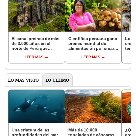
El canal preinca de más
Científica peruana gana
Los c
de 3.000 años en el
premio mundial de
creía
norte de Perú que
alimentación por crear
terr
científicos aún estudian
papas biofortificadas
estar
LEER MÁS
LEER MÁS
por su posible conexión
para combatir la anemia
de or
entre océanos
cuar
LO MÁS VISTO
LO ÚLTIMO
Una criatura de las
Más de 10.000
¿Qué 
profundidades del mar
toneladas de cáscaras
arena