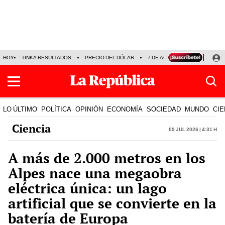
HOY
TINKA RESULTADOS
PRECIO DEL DÓLAR
7 DE AGOSTO
OLLANTA H
LO ÚLTIMO
POLÍTICA
OPINIÓN
ECONOMÍA
SOCIEDAD
MUNDO
CIE
Ciencia
09 Jul 2026 | 4:31 h
A más de 2.000 metros en los
Alpes nace una megaobra
eléctrica única: un lago
artificial que se convierte en la
batería de Europa