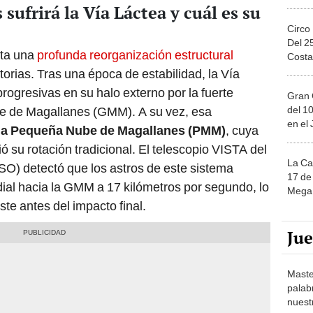
ufrirá la Vía Láctea y cuál es su
Circo
Del 2
nta una
profunda reorganización estructural
Costa
torias. Tras una época de estabilidad, la Vía
ogresivas en su halo externo por la fuerte
Gran 
del 10
be de Magallanes (GMM). A su vez, esa
en el
 la Pequeña Nube de Magallanes (PMM)
, cuya
ó su rotación tradicional. El telescopio VISTA del
La Ca
SO) detectó que los astros de este sistema
17 de 
ial hacia la GMM a 17 kilómetros por segundo, lo
Mega 
te antes del impacto final.
Ju
Maste
palab
nuest