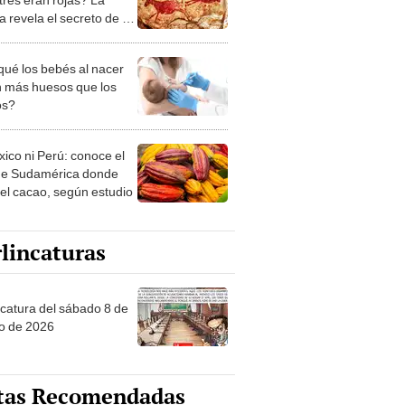
a revela el secreto de su
o visual en la
storia
qué los bebés al nacer
n más huesos que los
os?
xico ni Perú: conoce el
de Sudamérica donde
 el cacao, según estudio
lincaturas
ncatura del sábado 8 de
o de 2026
tas Recomendadas