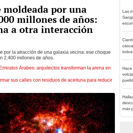
e moldeada por una
Las m
.000 millones de años:
Sangr
escon
a a otra interacción
2 mil
antig
Cient
cásca
todo
 por la atracción de una galaxia vecina: ese choque
en 2.400 millones de años.
trans
de Co
 Emiratos Árabes: arquitectos transforman la arena en
Hace 
desp
volcá
ormar sus calles con residuos de aceituna para reducir
puebl
veran
histo
Halla
descu
más p
la Tie