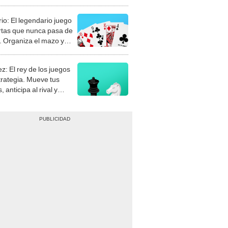
rio: El legendario juego
rtas que nunca pasa de
 Organiza el mazo y
stra tu habilidad.
z: El rey de los juegos
trategia. Mueve tus
, anticipa al rival y
gue el jaque mate.