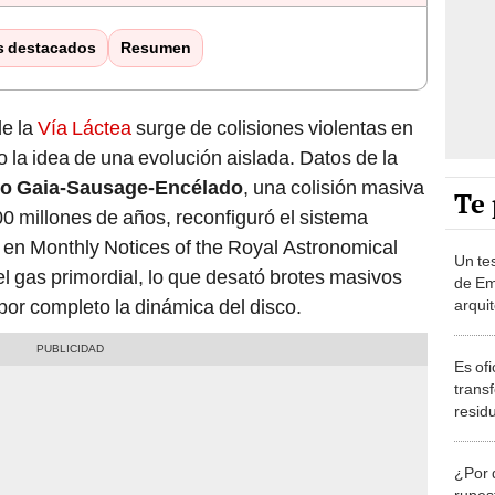
s destacados
Resumen
de la
Vía Láctea
surge de colisiones violentas en
 la idea de una evolución aislada. Datos de la
to Gaia-Sausage-Encélado
, una colisión masiva
Te 
00 millones de años, reconfiguró el sistema
 en Monthly Notices of the Royal Astronomical
Un tes
l gas primordial, lo que desató brotes masivos
de Em
por completo la dinámica del disco.
arqui
arena 
millon
Es of
trans
resid
reduc
de C
¿Por 
rupes