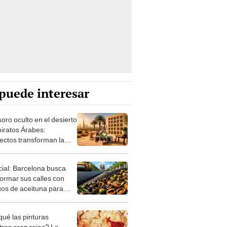
puede interesar
oro oculto en el desierto
iratos Árabes:
tectos transforman la
en ladrillos de valor
ario
icial: Barcelona busca
formar sus calles con
uos de aceituna para
ir un 76% las emisiones
O2
qué las pinturas
tres eran rojas? La