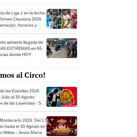
os de Liga 1 en la fecha
 Torneo Clausura 2026:
amación, horarios y
 ver
hi advierte llegada de
IAS EXTREMAS en 65
ncias desde HOY
mos al Circo!
de las Estrellas 2026:
 Julio al 30 Agosto.
e de las Leyendas - San
l
 Montecarlo 2026: Del 17
io hasta el 30 Agosto en
o Militar - Jesús María