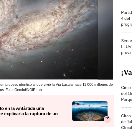
Partid
4 del
progr
dónde
Senam
LLUV
provi
¡Va
n proceso idéntico al que vivió la Vía Láctea hace 11 000 millones de
Circo 
os. Foto: Gemini/NOIRLab
del 15
Parqu
Migue
lo en la Antártida una
 explicaría la ruptura de un
Circo
de Jul
Círcul