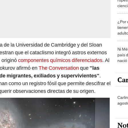
cienci
impact
Prehi
¿Por 
tiene
adult
sica de la Universidad de Cambridge y del Sloan
Ni Mé
stran que el cataclismo integró astros externos
país 
e originó
componentes químicos diferenciados
. Al
nació
elokurov afirmó en
The Conversation
que
"las
de migrantes, exiliados y supervivientes"
.
Car
an como un registro fósil que permite descifrar el
querir observaciones directas de su origen.
Carli
agost
No