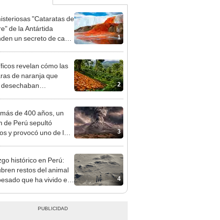
isteriosas "Cataratas de
e" de la Antártida
1
den un secreto de casi
lones de años: hallan
ua vida marina
íficos revelan cómo las
ras de naranja que
2
s desechaban
formaron un ecosistema
sta Rica 16 años
más de 400 años, un
ués
n de Perú sepultó
3
os y provocó uno de los
os más fríos de la
ria: sigue bajo monitoreo
zgo histórico en Perú:
bren restos del animal
4
esado que ha vivido en
rra