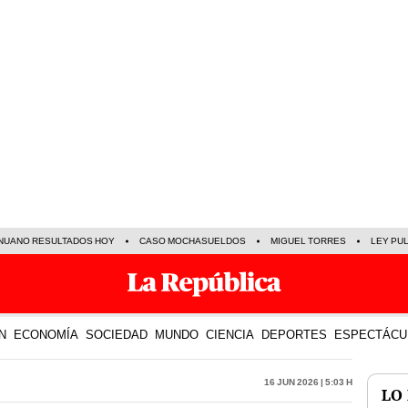
NUANO RESULTADOS HOY
CASO MOCHASUELDOS
MIGUEL TORRES
LEY PU
N
ECONOMÍA
SOCIEDAD
MUNDO
CIENCIA
DEPORTES
ESPECTÁCU
16 Jun 2026 | 5:03 h
LO