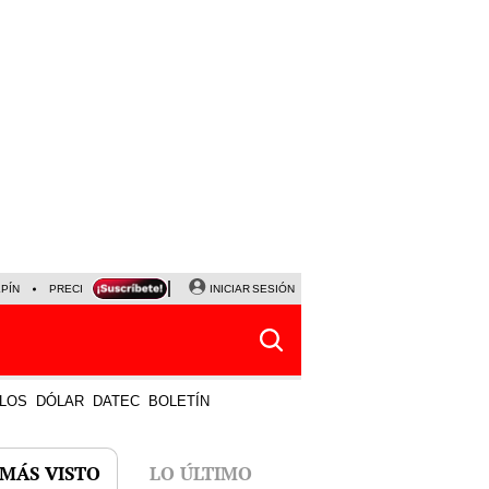
LPÍN
PRECIO DEL DÓLAR
CORTE DE LUZ
INICIAR SESIÓN
VIERNES 7 DE AGOSTO
ALBER
LOS
DÓLAR
DATEC
BOLETÍN
 MÁS VISTO
LO ÚLTIMO