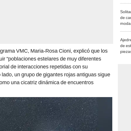
Solita
de ca
moda.
demue
Ajedre
de es
rograma VMC, Maria-Rosa Cioni, explicó que los
piezas
consi
guir "poblaciones estelares de muy diferentes
orial de interacciones repetidas con su
 lado, un grupo de gigantes rojas antiguas sigue
como una cicatriz dinámica de encuentros