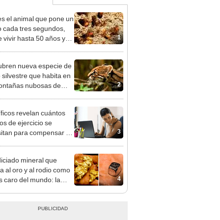
es el animal que pone un
 cada tres segundos,
1
 vivir hasta 50 años y
 en casi todo el planeta,
to en la Antártida
bren nueva especie de
lo silvestre que habita en
2
ontañas nubosas de
ca Latina
íficos revelan cuántos
os de ejercicio se
3
itan para compensar 10
de estar en una silla al
diciado mineral que
a al oro y al rodio como
4
s caro del mundo: la
supera los US$5.000