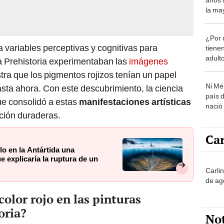
la may
de la 
¿Por 
variables perceptivas y cognitivas para
tiene
adult
a Prehistoria experimentaban las
imágenes
stra que los pigmentos rojizos tenían un papel
Ni Mé
sta ahora. Con este descubrimiento, la ciencia
país 
que consolidó a estas
manifestaciones artísticas
nació
ión duraderas.
Car
lo en la Antártida una
 explicaría la ruptura de un
Carli
de ag
 color rojo en las pinturas
oria?
No