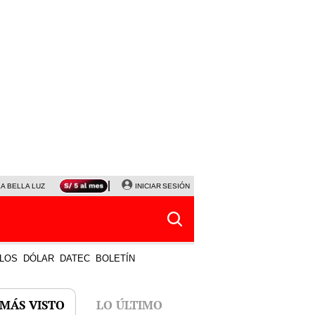
LA BELLA LUZ
MAGALY MEDINA
INICIAR SESIÓN
SINUANO RESULTADOS HOY
JANET TELLO
LOS
DÓLAR
DATEC
BOLETÍN
 MÁS VISTO
LO ÚLTIMO