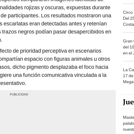
nalidades rojizas y oscuras, expuestas durante
Circo
de participantes. Los resultados mostraron una
Del 2
s escarlatas eran detectadas antes y retenían
Costa
s trazos negros podían pasar desapercibidos en
n.
Gran 
del 10
fecto de prioridad perceptiva en escenarios
en el
ompartían espacio con figuras animales u otros
asos, dicho pigmento desplazaba el foco hacia
La Ca
ugiere una función comunicativa vinculada a la
17 de 
Mega 
resentativo.
Ju
Maste
palab
nuest