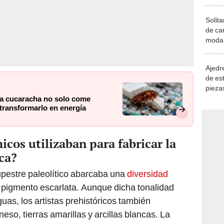
Solita
de ca
moda.
demue
Ajedre
de es
piezas
consi
sta cucaracha no solo come
transformarlo en energía
os utilizaban para fabricar la
ica?
rupestre paleolítico abarcaba una
diversidad
 pigmento escarlata. Aunque dicha tonalidad
uas, los artistas prehistóricos también
so, tierras amarillas y arcillas blancas. La