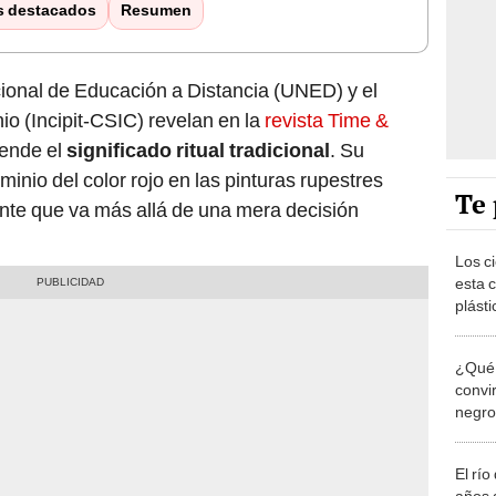
s destacados
Resumen
cional de Educación a Distancia (UNED) y el
nio (Incipit-CSIC) revelan en la
revista Time &
iende el
significado ritual tradicional
. Su
minio del color rojo en las pinturas rupestres
Te 
nte que va más allá de una mera decisión
Los c
esta 
plást
puede
energ
¿Qué 
convi
negro
ocurri
El rí
años 