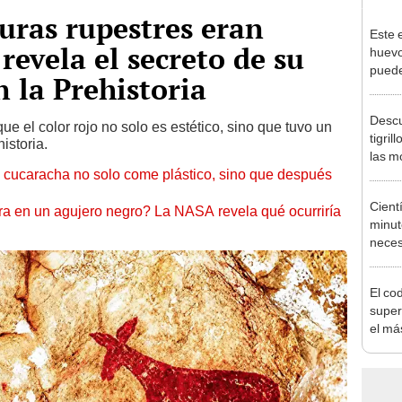
turas rupestres eran
Este 
 revela el secreto de su
huevo
puede
n la Prehistoria
habita
excep
Descu
e el color rojo no solo es estético, sino que tuvo un
tigril
istoria.
las m
ta cucaracha no solo come plástico, sino que después
Améri
Cient
era en un agujero negro? La NASA revela qué ocurriría
minut
neces
horas 
día
El co
super
el má
onza 