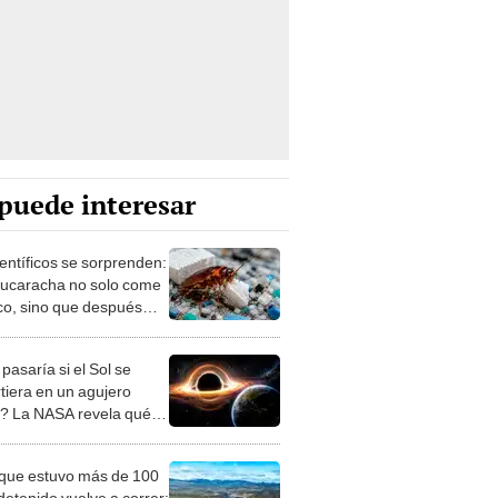
puede interesar
ientíficos se sorprenden:
cucaracha no solo come
ico, sino que después
 transformarlo en
ía
pasaría si el Sol se
rtiera en un agujero
? La NASA revela qué
ría con la Tierra
o que estuvo más de 100
detenido vuelve a correr: