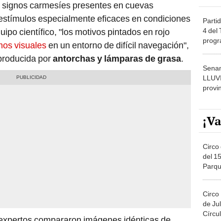
os signos carmesíes presentes en cuevas
estímulos especialmente eficaces en condiciones
Partid
4 del
ipo científico, "los motivos pintados en rojo
progr
mos visuales
en un entorno de difícil navegación",
dónde
 producida por
antorchas y lámparas de grasa
.
Senam
LLUV
provi
¡Va
Circo 
del 15
Parqu
Migue
Circo
de Jul
Círcul
s expertos compararon imágenes idénticas de