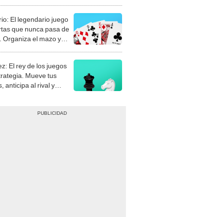
rio: El legendario juego
rtas que nunca pasa de
 Organiza el mazo y
stra tu habilidad.
z: El rey de los juegos
trategia. Mueve tus
, anticipa al rival y
gue el jaque mate.