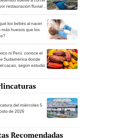
or restauración fluvial
historia
qué los bebés al nacer
n más huesos que los
os?
xico ni Perú: conoce el
de Sudamérica donde
 el cacao, según estudio
lincaturas
ncatura del miércoles 5
osto de 2026
tas Recomendadas