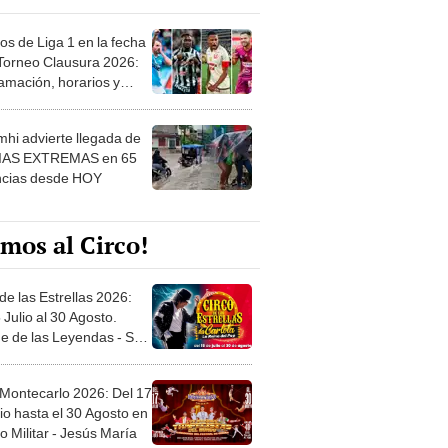
os de Liga 1 en la fecha
 Torneo Clausura 2026:
amación, horarios y
 ver
hi advierte llegada de
IAS EXTREMAS en 65
ncias desde HOY
mos al Circo!
de las Estrellas 2026:
 Julio al 30 Agosto.
e de las Leyendas - San
l
 Montecarlo 2026: Del 17
io hasta el 30 Agosto en
o Militar - Jesús María