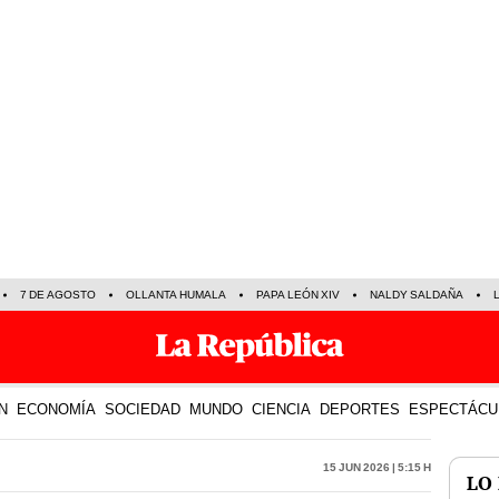
7 DE AGOSTO
OLLANTA HUMALA
PAPA LEÓN XIV
NALDY SALDAÑA
N
ECONOMÍA
SOCIEDAD
MUNDO
CIENCIA
DEPORTES
ESPECTÁCU
15 Jun 2026 | 5:15 h
LO