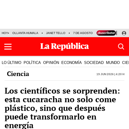
HOY
OLLANTA HUMALA
JANET TELLO
7 DE AGOSTO
TINKA RESULTADOS
LO ÚLTIMO
POLÍTICA
OPINIÓN
ECONOMÍA
SOCIEDAD
MUNDO
CIE
Ciencia
19 Jun 2026 | 4:20 h
Los científicos se sorprenden:
esta cucaracha no solo come
plástico, sino que después
puede transformarlo en
energía