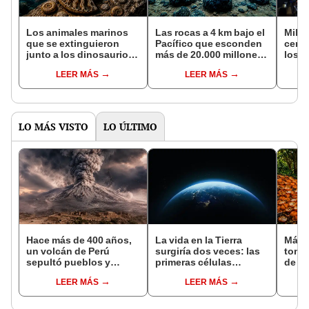
Los animales marinos
Las rocas a 4 km bajo el
Miles
que se extinguieron
Pacífico que esconden
cereb
junto a los dinosaurios
más de 20.000 millones
los t
y aún reconstruyen la
de toneladas de un
podrí
LEER MÁS
LEER MÁS
historia de la Tierra con
tesoro submarino único
memo
sus fósiles
en la Tierra
conc
LO MÁS VISTO
LO ÚLTIMO
Hace más de 400 años,
La vida en la Tierra
Más 
un volcán de Perú
surgiría dos veces: las
tone
sepultó pueblos y
primeras células
de na
provocó uno de los
aprendieron a vivir
tran
LEER MÁS
LEER MÁS
veranos más fríos de la
solas en dos momentos
ecos
historia: sigue bajo
distintos
Rica:
monitoreo
el te