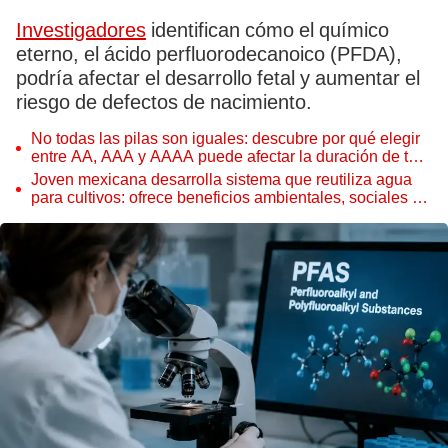
Investigadores
identifican cómo el químico
eterno, el ácido perfluorodecanoico (PFDA),
podría afectar el desarrollo fetal y aumentar el
riesgo de defectos de nacimiento.
No todas las pilas son iguales: descubre por qué elegir
entre AA, AAA y AAAA puede afectar la duración de tus
dispositivos
Joven mexicana desarrolla sistema que reutiliza agua
para cultivos: ofrece beneficios ambientales, sociales y
económicos