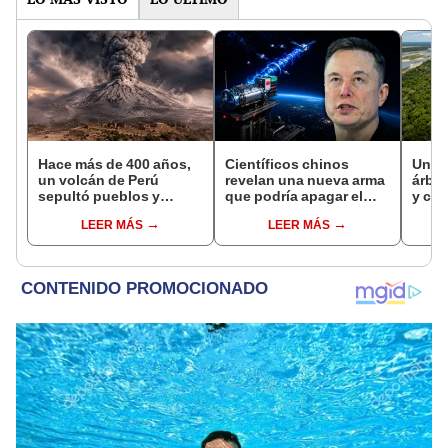
Hace más de 400 años,
Científicos chinos
Un h
un volcán de Perú
revelan una nueva arma
árbol
sepultó pueblos y
que podría apagar el
y cam
provocó uno de los
internet satelital y
siem
LEER MÁS
LEER MÁS
veranos más fríos de la
afectar redes como
super
historia: sigue bajo
Starlink de Elon Musk
Parq
monitoreo
de P