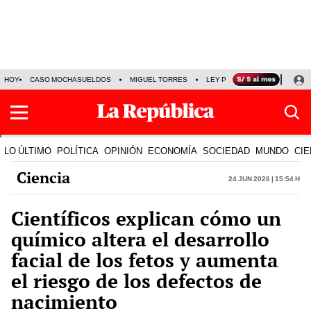
HOY
CASO MOCHASUELDOS
MIGUEL TORRES
LEY PULPÍN
PRECIO DEL
LO ÚLTIMO
POLÍTICA
OPINIÓN
ECONOMÍA
SOCIEDAD
MUNDO
CIE
Ciencia
24 Jun 2026 | 15:54 h
Científicos explican cómo un
químico altera el desarrollo
facial de los fetos y aumenta
el riesgo de los defectos de
nacimiento