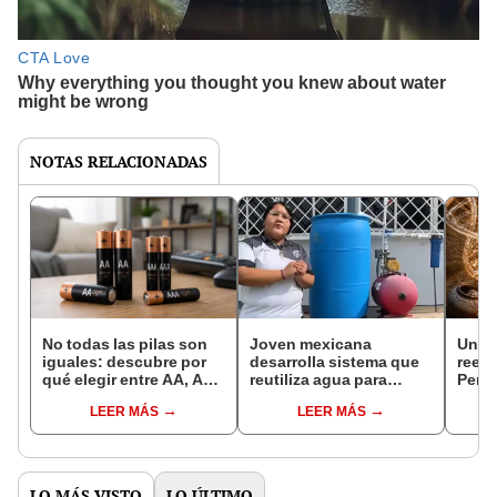
NOTAS RELACIONADAS
No todas las pilas son
Joven mexicana
Un a
iguales: descubre por
desarrolla sistema que
reesc
qué elegir entre AA, AAA
reutiliza agua para
Perú:
y AAAA puede afectar la
cultivos: ofrece
migr
LEER MÁS
LEER MÁS
duración de tus
beneficios ambientales,
de má
dispositivos
sociales y económicos
antes
LO MÁS VISTO
LO ÚLTIMO