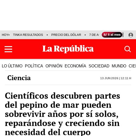
HOY
TINKA RESULTADOS
PRECIO DEL DÓLAR
7 DE AGOSTO
OLLANTA H
LO ÚLTIMO
POLÍTICA
OPINIÓN
ECONOMÍA
SOCIEDAD
MUNDO
CIE
Ciencia
13 Jun 2026 | 12:11 h
Científicos descubren partes
del pepino de mar pueden
sobrevivir años por sí solos,
reparándose y creciendo sin
necesidad del cuerpo