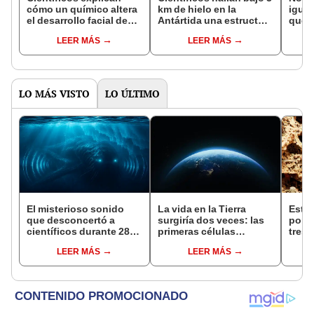
cómo un químico altera
km de hielo en la
igual
el desarrollo facial de
Antártida una estructura
qué e
los fetos y aumenta el
en forma de abanico
y AAA
LEER MÁS
LEER MÁS
riesgo de los defectos
que explicaría la ruptura
durac
de nacimiento
de un supercontinente
dispo
LO MÁS VISTO
LO ÚLTIMO
El misterioso sonido
La vida en la Tierra
Este 
que desconcertó a
surgiría dos veces: las
pone
científicos durante 28
primeras células
tres
años no era un
aprendieron a vivir
vivir
LEER MÁS
LEER MÁS
monstruo marino: la
solas en dos momentos
habit
Antártida tenía la
distintos
plane
respuesta
Antár