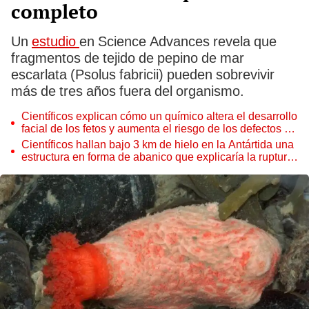
completo
Un
estudio
en Science Advances revela que
fragmentos de tejido de pepino de mar
escarlata (Psolus fabricii) pueden sobrevivir
más de tres años fuera del organismo.
Científicos explican cómo un químico altera el desarrollo
facial de los fetos y aumenta el riesgo de los defectos de
nacimiento
Científicos hallan bajo 3 km de hielo en la Antártida una
estructura en forma de abanico que explicaría la ruptura
de un supercontinente