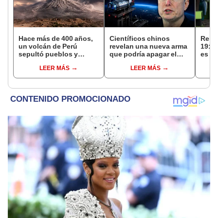
Hace más de 400 años,
Científicos chinos
Rein
un volcán de Perú
revelan una nueva arma
19: 
sepultó pueblos y
que podría apagar el
es má
provocó uno de los
internet satelital y
prim
LEER MÁS
LEER MÁS
veranos más fríos de la
afectar redes como
historia: sigue bajo
Starlink de Elon Musk
monitoreo