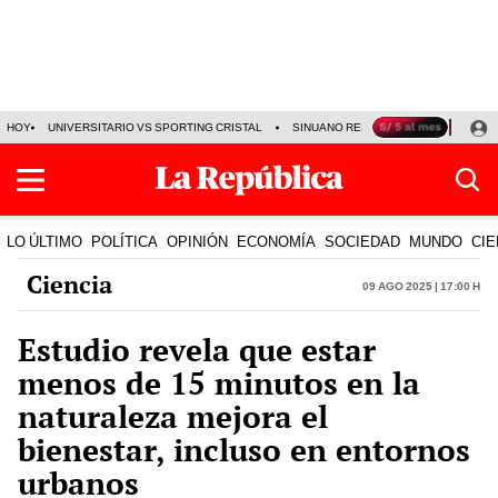
HOY
UNIVERSITARIO VS SPORTING CRISTAL
SINUANO RESULTADOS HOY
CA
LO ÚLTIMO
POLÍTICA
OPINIÓN
ECONOMÍA
SOCIEDAD
MUNDO
CIE
Ciencia
09 Ago 2025 | 17:00 h
Estudio revela que estar
menos de 15 minutos en la
naturaleza mejora el
bienestar, incluso en entornos
urbanos