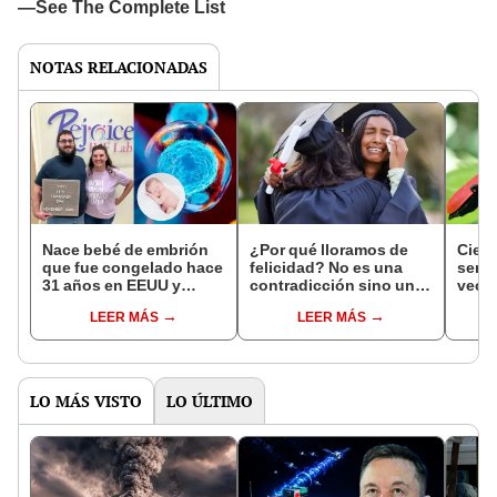
NOTAS RELACIONADAS
Nace bebé de embrión
¿Por qué lloramos de
Cient
que fue congelado hace
felicidad? No es una
senso
31 años en EEUU y
contradicción sino una
veces
rompe récord mundial
reacción natural del
de Es
LEER MÁS
LEER MÁS
en el uso de la
cerebro, según
secre
fecundación in vitro
científicos
esca
LO MÁS VISTO
LO ÚLTIMO