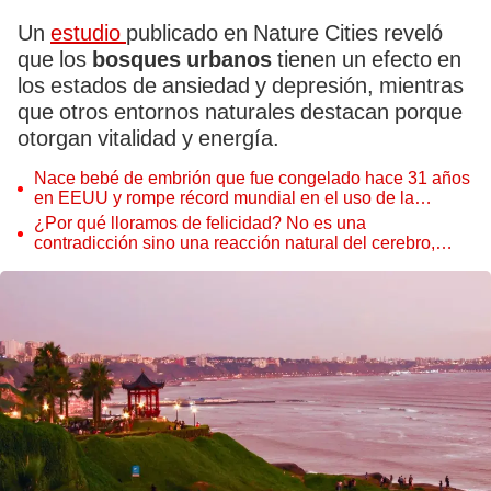
Un
estudio
publicado en Nature Cities reveló
que los
bosques urbanos
tienen un efecto en
los estados de ansiedad y depresión, mientras
que otros entornos naturales destacan porque
otorgan vitalidad y energía.
Nace bebé de embrión que fue congelado hace 31 años
en EEUU y rompe récord mundial en el uso de la
fecundación in vitro
¿Por qué lloramos de felicidad? No es una
contradicción sino una reacción natural del cerebro,
según científicos