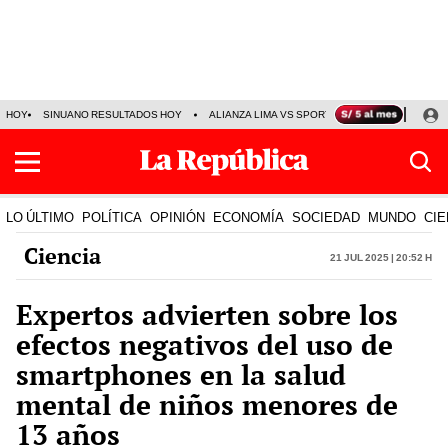
HOY
SINUANO RESULTADOS HOY
ALIANZA LIMA VS SPORT BOYS
JORGE MES
LO ÚLTIMO
POLÍTICA
OPINIÓN
ECONOMÍA
SOCIEDAD
MUNDO
CIE
Ciencia
21 Jul 2025 | 20:52 h
Expertos advierten sobre los
efectos negativos del uso de
smartphones en la salud
mental de niños menores de
13 años