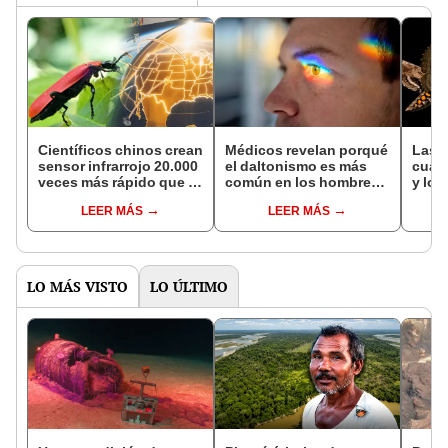
Científicos chinos crean
Médicos revelan porqué
Las p
sensor infrarrojo 20.000
el daltonismo es más
cuan
veces más rápido que el
común en los hombres
y los
de Estados Unidos: el
que en mujeres y cómo
resp
LEER MÁS
LEER MÁS
secreto está en un
este trastorno visual se
segú
escarabajo
hereda
cient
LO MÁS VISTO
LO ÚLTIMO