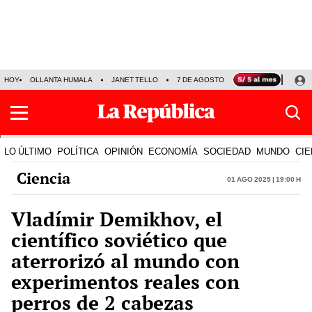
HOY
OLLANTA HUMALA
JANET TELLO
7 DE AGOSTO
TINKA RESULTADOS
LO ÚLTIMO
POLÍTICA
OPINIÓN
ECONOMÍA
SOCIEDAD
MUNDO
CIE
Ciencia
01 Ago 2025 | 19:00 h
Vladímir Demikhov, el
científico soviético que
aterrorizó al mundo con
experimentos reales con
perros de 2 cabezas