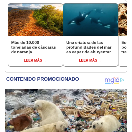
Más de 10.000
Una criatura de las
Este 
toneladas de cáscaras
profundidades del mar
pone
de naranja
es capaz de ahuyentar
tres
transformaron un
incluso a las orcas
vivir
LEER MÁS
LEER MÁS
ecosistema de Costa
habit
Rica: 16 años después,
plane
el terreno impactó a los
Antár
científicos