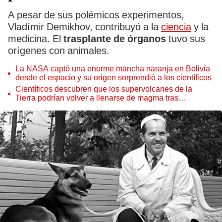
A pesar de sus polémicos experimentos,
Vladímir Demikhov, contribuyó a la
ciencia
y la
medicina. El
trasplante de órganos
tuvo sus
orígenes con animales.
La NASA captó una enorme mancha naranja en Bolivia
desde el espacio y su origen sorprendió a los científicos
Científicos descubren que los supervolcanes de la
Tierra podrían volver a llenarse de magma tras
permanecer inactivos miles de años