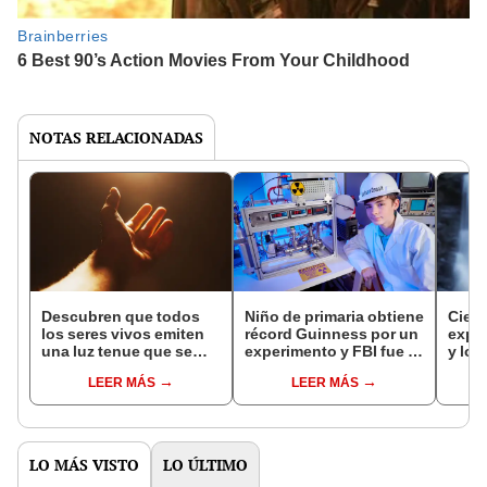
NOTAS RELACIONADAS
Descubren que todos
Niño de primaria obtiene
Cient
los seres vivos emiten
récord Guinness por un
expe
una luz tenue que se
experimento y FBI fue a
y log
desvanece despúes de
buscarlo a su casa:
brot
LEER MÁS
LEER MÁS
la muerte
"Casi todas las piezas
parec
las conseguí en eBay"
dino
LO MÁS VISTO
LO ÚLTIMO