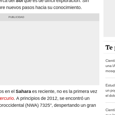
erca del
Sol
que es de difícil exploración. Sin
bre nuevos pasos hacia su conocimiento.
Te 
Cient
una IA
mosqu
dengu
Estudi
un po
os en el
Sahara
es reciente, no es la primera vez
el dol
ercurio
. A principios de 2012, se encontró un
aumen
oroccidental (NWA) 7325", despertando un gran
deme
Cient
que la