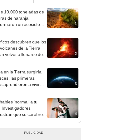
e 10.000 toneladas de
ras de naranja
1
formaron un ecosistema
sta Rica: 16 años
és, el terreno impactó a
íficos descubren que los
entíficos
volcanes de la Tierra
2
an volver a llenarse de
a tras permanecer
ivos miles de años
a en la Tierra surgiría
eces: las primeras
3
as aprendieron a vivir
 en dos momentos
tos
hables ‘normal’ a tu
: Investigadores
4
stran que su cerebro
ona si te diriges a ellos
a un bebé