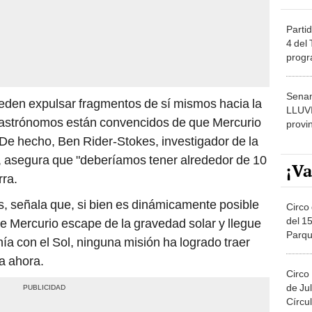
Partid
4 del
progr
dónde
Senam
eden expulsar fragmentos de sí mismos hacia la
LLUV
os astrónomos están convencidos de que Mercurio
provi
De hecho, Ben Rider-Stokes, investigador de la
, asegura que "deberíamos tener alrededor de 10
¡Va
rra.
, señala que, si bien es dinámicamente posible
Circo 
del 15
e Mercurio escape de la gravedad solar y llegue
Parqu
nía con el Sol, ninguna misión ha logrado traer
Migue
a ahora.
Circo
de Jul
Círcul