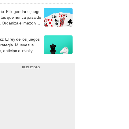
rio: El legendario juego
rtas que nunca pasa de
 Organiza el mazo y
stra tu habilidad.
z: El rey de los juegos
trategia. Mueve tus
, anticipa al rival y
gue el jaque mate.