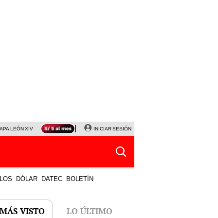
APA LEÓN XIV
NALDY SALDAÑA
INICIAR SESIÓN
LA BELLA LUZ
MAGALY MEDINA
HORÓS
LOS
DÓLAR
DATEC
BOLETÍN
 MÁS VISTO
LO ÚLTIMO