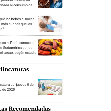
ionada al consumo de
instantáneo
qué los bebés al nacer
n más huesos que los
os?
xico ni Perú: conoce el
de Sudamérica donde
 el cacao, según estudio
lincaturas
ncatura del jueves 6 de
o de 2026
tas Recomendadas