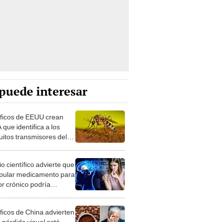
puede interesar
íficos de EEUU crean
 que identifica a los
itos transmisores del
e y la malaria
o científico advierte que
pular medicamento para
or crónico podría
tar el riesgo de
ncia
íficos de China advierten
 pérdida visual está