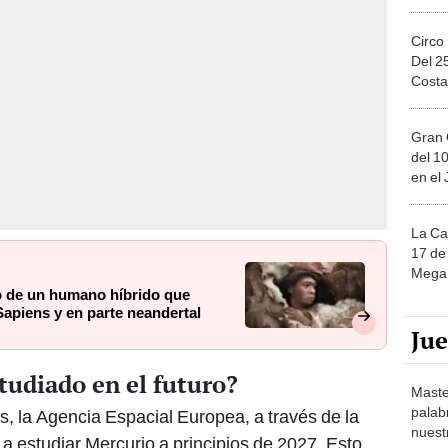
Circo
Del 2
Costa
Gran 
del 10
en el
La Ca
17 de 
Mega 
eo de un humano híbrido que
apiens y en parte neandertal
Ju
tudiado en el futuro?
Maste
palab
, la Agencia Espacial Europea, a través de la
nuest
estudiar Mercurio a principios de 2027. Esto