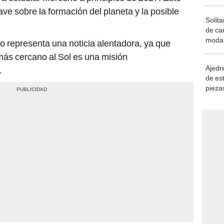
ve sobre la formación del planeta y la posible
Solita
de ca
moda.
io representa una noticia alentadora, ya que
demue
más cercano al Sol es una misión
Ajedre
.
de es
piezas
consi