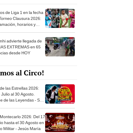
os de Liga 1 en la fecha
 Torneo Clausura 2026:
amación, horarios y
 ver
hi advierte llegada de
IAS EXTREMAS en 65
ncias desde HOY
mos al Circo!
de las Estrellas 2026:
 Julio al 30 Agosto.
e de las Leyendas - San
l
 Montecarlo 2026: Del 17
io hasta el 30 Agosto en
o Militar - Jesús María