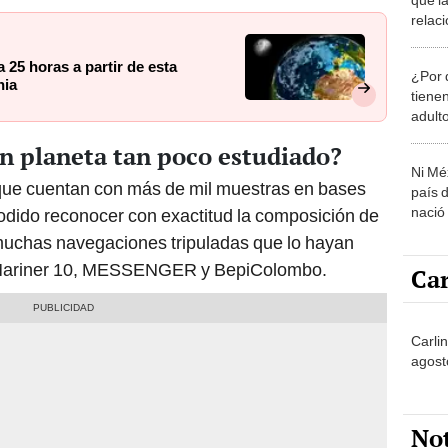
relac
café 
a 25 horas a partir de esta
¿Por 
nia
tiene
adult
n planeta tan poco estudiado?
Ni Mé
, que cuentan con más de mil muestras en bases
país 
nació
 podido reconocer con exactitud la composición de
muchas navegaciones tripuladas que lo hayan
as Mariner 10, MESSENGER y BepiColombo.
Car
Carli
agost
No