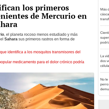
ifican los primeros
Más d
nientes de Mercurio en
cásca
trans
ahara
de Co
despu
Cient
los ci
rio
, el planeta rocoso menos estudiado y más
super
 el
Sahara
sus primeros rastros en forma de
podrí
magm
ue identifica a los mosquitos transmisores del
inact
La vid
dos v
 popular medicamento para el dolor crónico podría
célul
solas
distin
No le 
perro
demue
reacci
como 