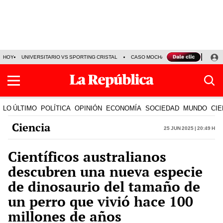
HOY
UNIVERSITARIO VS SPORTING CRISTAL
CASO MOCHASUELDOS
MIGUEL
LO ÚLTIMO
POLÍTICA
OPINIÓN
ECONOMÍA
SOCIEDAD
MUNDO
CIE
Ciencia
25 Jun 2025 | 20:49 h
Científicos australianos
descubren una nueva especie
de dinosaurio del tamaño de
un perro que vivió hace 100
millones de años