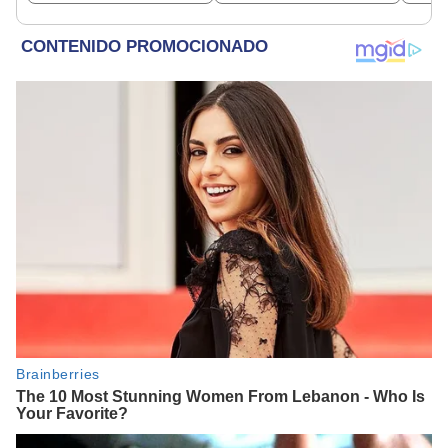
por casualidad que
historia: sigue bajo
comparten cuatro
monitoreo
países de América
Latina