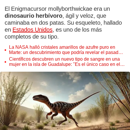
El Enigmacursor mollyborthwickae era un
dinosaurio herbívoro
, ágil y veloz, que
caminaba en dos patas. Su esqueleto, hallado
en
Estados Unidos
, es uno de los más
completos de su tipo.
La NASA halló cristales amarillos de azufre puro en
Marte: un descubrimiento que podría revelar el pasado
del planeta rojo
Científicos descubren un nuevo tipo de sangre en una
mujer en la isla de Guadalupe: "Es el único caso en el
mundo"