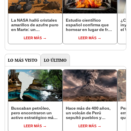
La NASA halló cristales
Estudio científico
¿Cuán
amarillos de azufre puro
español confirma que
inyec
en Marte: un
hornear en lugar de freír
el VI
descubrimiento que
puede prevenir
Expe
LEER MÁS
LEER MÁS
podría revelar el pasado
enfermedades crónicas
exorb
del planeta rojo
LO MÁS VISTO
LO ÚLTIMO
Buscaban petróleo,
Hace más de 400 años,
Pens
pero encontraron un
un volcán de Perú
error
activo estratégico más
sepultó pueblos y
que 
valioso: el enorme
provocó uno de los
enor
LEER MÁS
LEER MÁS
acuífero descubierto
veranos más fríos de la
sobre