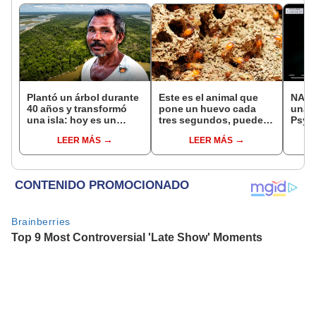
Plantó un árbol durante
Este es el animal que
NASA
40 años y transformó
pone un huevo cada
una 
una isla: hoy es un
tres segundos, puede
Psych
bosque casi 6 veces
vivir hasta 50 años y
vale 
LEER MÁS
LEER MÁS
más grande que el
habita en casi todo el
econ
Parque de las Leyendas
planeta, excepto en la
Antártida