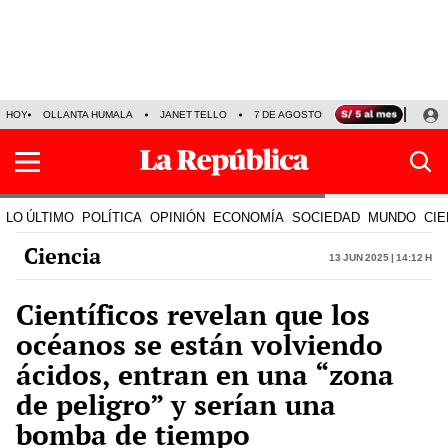
HOY
OLLANTA HUMALA
JANET TELLO
7 DE AGOSTO
TINKA RESULTADOS
LO ÚLTIMO
POLÍTICA
OPINIÓN
ECONOMÍA
SOCIEDAD
MUNDO
CIE
Ciencia
13 Jun 2025 | 14:12 h
Científicos revelan que los
océanos se están volviendo
ácidos, entran en una “zona
de peligro” y serían una
bomba de tiempo