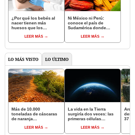
¿Por qué los bebés al
Ni México ni Perú:
nacer tienen más
conoce el país de
huesos que los
Sudamérica donde
adultos?
nació el cacao, según
LEER MÁS
LEER MÁS
estudio
LO MÁS VISTO
LO ÚLTIMO
Más de 10.000
La vida en la Tierra
Arqu
toneladas de cáscaras
surgiría dos veces: las
descu
de naranja
primeras células
37 p
transformaron un
aprendieron a vivir
enorm
LEER MÁS
LEER MÁS
ecosistema de Costa
solas en dos momentos
un mi
Rica: 16 años después,
distintos
funer