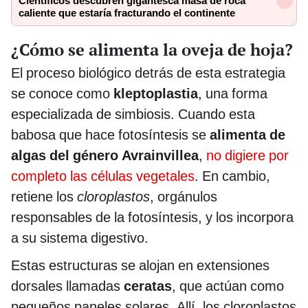
Científicos descubren gigantesca masa de roca
caliente que estaría fracturando el continente
¿Cómo se alimenta la oveja de hoja?
El proceso biológico detrás de esta estrategia
se conoce como
kleptoplastia
, una forma
especializada de simbiosis. Cuando esta
babosa que hace fotosíntesis se
alimenta de
algas del género Avrainvillea
,
no digiere por
completo las células vegetales
. En cambio,
retiene los
cloroplastos
, orgánulos
responsables de la fotosíntesis, y los incorpora
a su sistema digestivo.
Estas estructuras se alojan en extensiones
dorsales llamadas
ceratas
, que actúan como
pequeños paneles solares. Allí, los cloroplastos