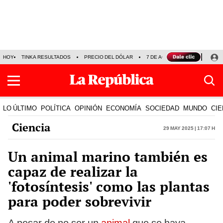
HOY
TINKA RESULTADOS
PRECIO DEL DÓLAR
7 DE AGOSTO
OLLANTA H
LO ÚLTIMO
POLÍTICA
OPINIÓN
ECONOMÍA
SOCIEDAD
MUNDO
CIE
Ciencia
29 May 2025 | 17:07 h
Un animal marino también es
capaz de realizar la
'fotosíntesis' como las plantas
para poder sobrevivir