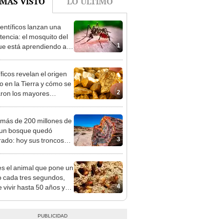
ientíficos lanzan una
tencia: el mosquito del
1
e está aprendiendo a
vivir a uno de los
ticidas más usados
ficos revelan el origen
ro en la Tierra y cómo se
2
ron los mayores
ientos
más de 200 millones de
un bosque quedó
3
rado: hoy sus troncos
enden con un increíble
o de colores
es el animal que pone un
 cada tres segundos,
4
 vivir hasta 50 años y
 en casi todo el planeta,
to en la Antártida