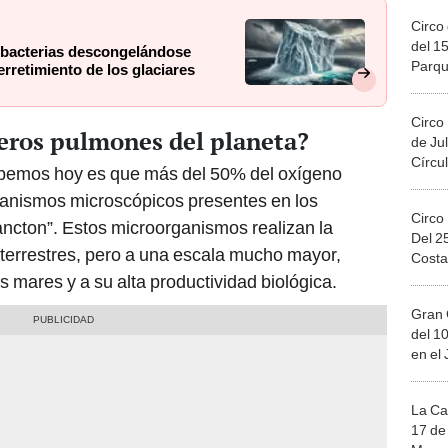
Circo 
del 15
 bacterias descongelándose
Parqu
rretimiento de los glaciares
Migue
Circo
deros pulmones del planeta?
de Jul
Círcul
abemos hoy es que más del 50% del oxígeno
ganismos microscópicos presentes en los
Circo
ancton”. Estos microorganismos realizan la
Del 2
s terrestres, pero a una escala mucho mayor,
Costa
os mares y a su alta productividad biológica.
Gran 
del 10
en el
La Ca
17 de 
Mega 