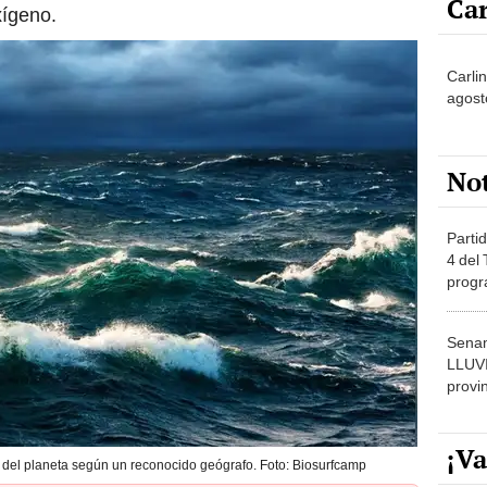
Carli
agost
No
Partid
4 del
progr
dónde
Senam
LLUV
provi
¡Va
del planeta según un reconocido geógrafo. Foto: Biosurfcamp