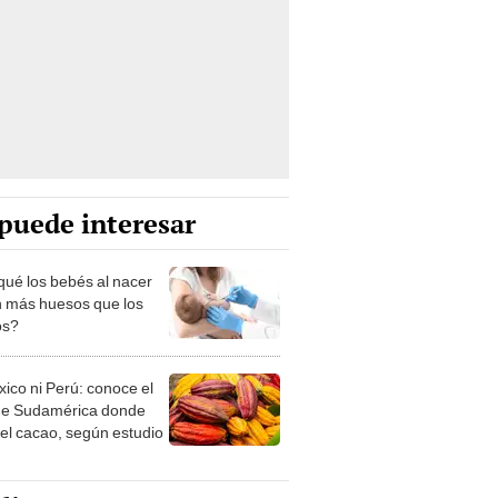
puede interesar
qué los bebés al nacer
n más huesos que los
os?
xico ni Perú: conoce el
de Sudamérica donde
 el cacao, según estudio
lincaturas