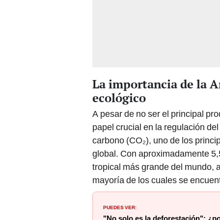
La importancia de la A
ecológico
A pesar de no ser el principal 
papel crucial en la regulación del
carbono (CO₂), uno de los princ
global. Con aproximadamente 5,5
tropical más grande del mundo, 
mayoría de los cuales se encuent
PUEDES VER:
"No solo es la deforestación": ¿
se acerca a un 'punto de no retor