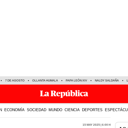
7 DE AGOSTO
OLLANTA HUMALA
PAPA LEÓN XIV
NALDY SALDAÑA
N
ECONOMÍA
SOCIEDAD
MUNDO
CIENCIA
DEPORTES
ESPECTÁCU
15 May 2025 | 6:00 h
LO