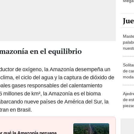
Ju
Maste
palab
nuest
mazonía en el equilibrio
Solita
productor de oxígeno, la Amazonía desempeña un
de ca
 clima, el ciclo del agua y la captura de dióxido de
moda.
demue
ipales gases responsables del calentamiento
 millones de km², la Amazonía es el bioma
Ajedre
de es
abarcando nueve países de América del Sur, la
piezas
ran en Brasil.
consi
por qué la Amazonía peruana
no'?