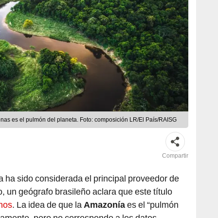
nas es el pulmón del planeta. Foto: composición LR/El País/RAISG
Compartir
 ha sido considerada el principal proveedor de
, un geógrafo brasileño aclara que este título
nos
. La idea de que la
Amazonía
es el “pulmón
iamente, pero no corresponde a los datos