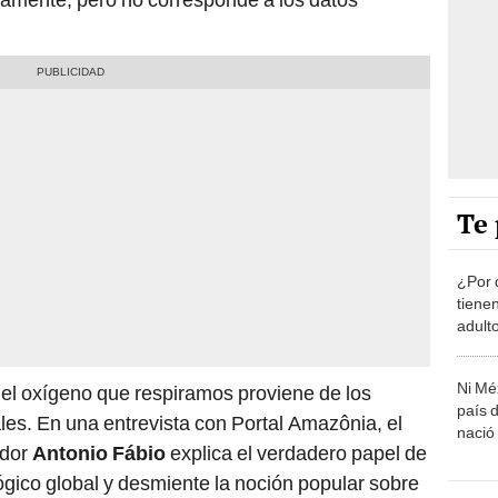
Te 
¿Por 
tiene
adult
Ni Mé
del oxígeno que respiramos proviene de los
país 
les. En una entrevista con Portal Amazônia, el
nació
ador
Antonio Fábio
explica el verdadero papel de
ógico global y desmiente la noción popular sobre
Car
xígeno.