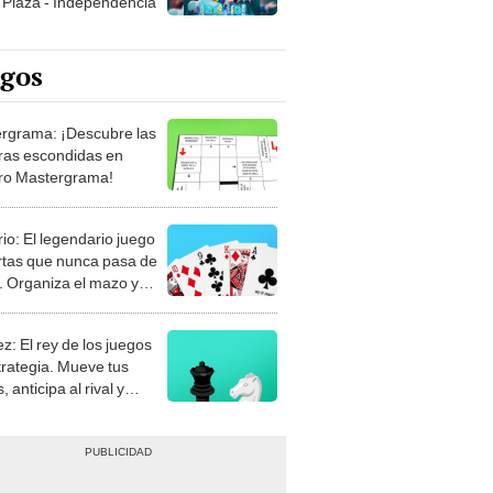
egos
rgrama: ¡Descubre las
ras escondidas en
ro Mastergrama!
rio: El legendario juego
rtas que nunca pasa de
 Organiza el mazo y
stra tu habilidad.
z: El rey de los juegos
trategia. Mueve tus
, anticipa al rival y
gue el jaque mate.