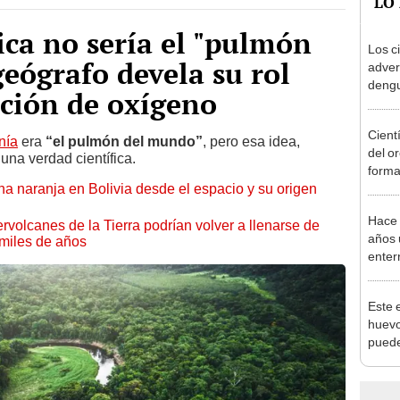
ca no sería el "pulmón
Los c
eógrafo devela su rol
adver
dengu
cción de oxígeno
sobre
insec
Cientí
nía
era
“el pulmón del mundo”
, pero esa idea,
del o
una verdad científica.
forma
naranja en Bolivia desde el espacio y su origen
yacim
Hace 
rvolcanes de la Tierra podrían volver a llenarse de
años 
miles de años
enter
sorpr
lienz
Este 
huevo
puede
habita
excep