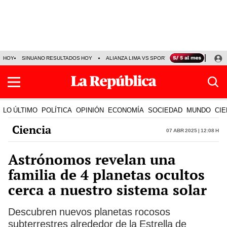
HOY
SINUANO RESULTADOS HOY
ALIANZA LIMA VS SPORT BOYS
JORGE MES
LO ÚLTIMO
POLÍTICA
OPINIÓN
ECONOMÍA
SOCIEDAD
MUNDO
CIE
Ciencia
07 Abr 2025 | 12:08 h
Astrónomos revelan una
familia de 4 planetas ocultos
cerca a nuestro sistema solar
Descubren nuevos planetas rocosos
subterrestres alrededor de la Estrella de