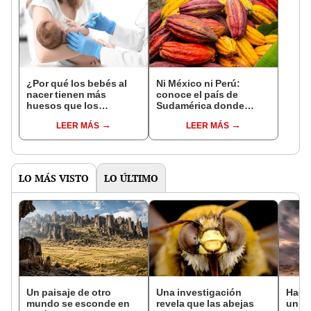
¿Por qué los bebés al
Ni México ni Perú:
nacer tienen más
conoce el país de
huesos que los
Sudamérica donde
adultos?
nació el cacao, según
LEER MÁS
LEER MÁS
estudio
LO MÁS VISTO
LO ÚLTIMO
Un paisaje de otro
Una investigación
Hace
mundo se esconde en
revela que las abejas
un vo