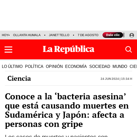
HOY
OLLANTA HUMALA
JANET TELLO
7 DE AGOSTO
TINKA RESULTADOS
LO ÚLTIMO
POLÍTICA
OPINIÓN
ECONOMÍA
SOCIEDAD
MUNDO
CIE
Ciencia
24 Jun 2024 | 15:34 h
Conoce a la ‘bacteria asesina’
que está causando muertes en
Sudamérica y Japón: afecta a
personas con gripe