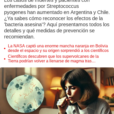
Los casos de muertes y pacientes con
enfermedades por Streptococcus
pyogenes han aumentado en Argentina y Chile.
¿Ya sabes cómo reconocer los efectos de la
'bacteria asesina'? Aquí presentamos todos los
detalles y qué medidas de prevención se
recomiendan.
La NASA captó una enorme mancha naranja en Bolivia
desde el espacio y su origen sorprendió a los científicos
Científicos descubren que los supervolcanes de la
Tierra podrían volver a llenarse de magma tras
permanecer inactivos miles de años