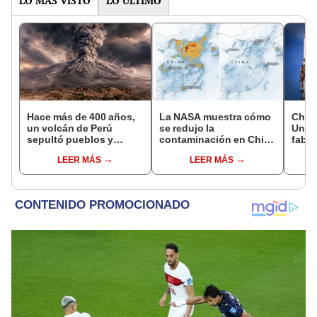
LO MÁS VISTO
LO ÚLTIMO
Hace más de 400 años,
La NASA muestra cómo
China
un volcán de Perú
se redujo la
Unido
sepultó pueblos y
contaminación en China
fabri
provocó uno de los
por coronavirus
satél
LEER MÁS
LEER MÁS
veranos más fríos de la
si fu
historia: sigue bajo
monitoreo