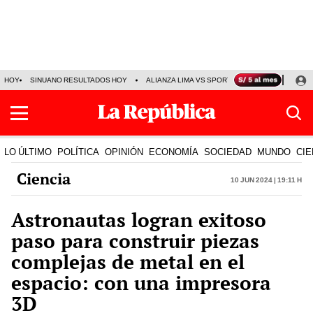
HOY
SINUANO RESULTADOS HOY
ALIANZA LIMA VS SPORT BOYS
JORGE MES
LO ÚLTIMO
POLÍTICA
OPINIÓN
ECONOMÍA
SOCIEDAD
MUNDO
CIE
Ciencia
10 Jun 2024 | 19:11 h
Astronautas logran exitoso
paso para construir piezas
complejas de metal en el
espacio: con una impresora
3D