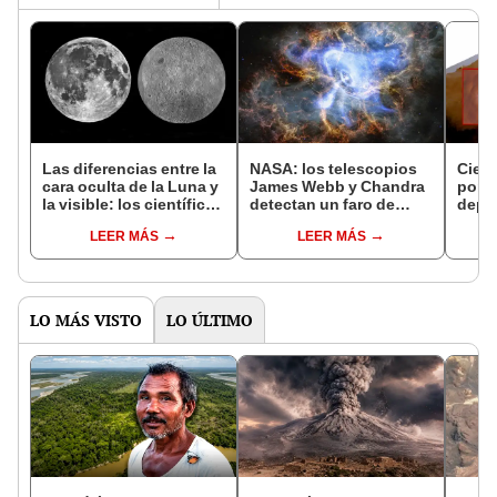
Las diferencias entre la
NASA: los telescopios
Cient
cara oculta de la Luna y
James Webb y Chandra
por p
la visible: los científicos
detectan un faro de
depó
se obsesionan al
energía cósmica que
hela
LEER MÁS
LEER MÁS
explicarlas
apunta a la Tierra
más a
LO MÁS VISTO
LO ÚLTIMO