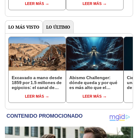
LEER MÁS
LEER MÁS
estudio
LO MÁS VISTO
LO ÚLTIMO
Excavado a mano desde
Abismo Challenger:
Cient
1859 por 1.5 millones de
dónde queda y por qué
una f
egipcios: el canal de
es más alto que el
de la
Suez fue vendido a los
Monte Everest
Tierr
LEER MÁS
LEER MÁS
británicos en 1875 para
prov
saldar la deuda