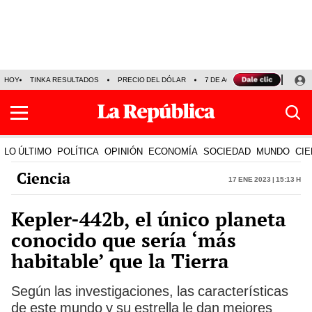
HOY
TINKA RESULTADOS
PRECIO DEL DÓLAR
7 DE AGOSTO
OLLANTA H
LO ÚLTIMO
POLÍTICA
OPINIÓN
ECONOMÍA
SOCIEDAD
MUNDO
CIE
Ciencia
17 Ene 2023 | 15:13 h
Kepler-442b, el único planeta
conocido que sería ‘más
habitable’ que la Tierra
Según las investigaciones, las características
de este mundo y su estrella le dan mejores