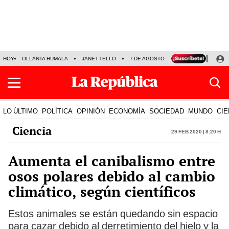
HOY
OLLANTA HUMALA
JANET TELLO
7 DE AGOSTO
TINKA RESULTADOS
LO ÚLTIMO
POLÍTICA
OPINIÓN
ECONOMÍA
SOCIEDAD
MUNDO
CIE
Ciencia
29 Feb 2020 | 8:20 h
Aumenta el canibalismo entre
osos polares debido al cambio
climático, según científicos
Estos animales se están quedando sin espacio
para cazar debido al derretimiento del hielo y la