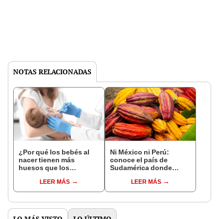
NOTAS RELACIONADAS
¿Por qué los bebés al
Ni México ni Perú:
nacer tienen más
conoce el país de
huesos que los
Sudamérica donde
adultos?
nació el cacao, según
LEER MÁS
LEER MÁS
estudio
LO MÁS VISTO
LO ÚLTIMO