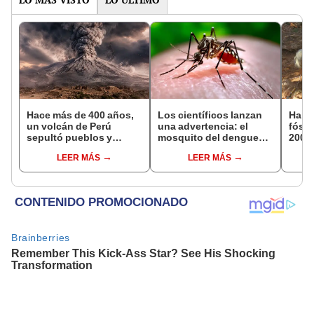
Hace más de 400 años,
Los científicos lanzan
Hall
un volcán de Perú
una advertencia: el
fósi
sepultó pueblos y
mosquito del dengue
200.0
provocó uno de los
está aprendiendo a
una 
LEER MÁS
LEER MÁS
veranos más fríos de la
sobrevivir a uno de los
compl
historia: sigue bajo
insecticidas más
monitoreo
usados