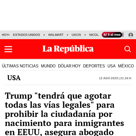
HOY
ESTADOS UNIDOS
WALMART
USCIS
NICOLÁS MADURO
P-8 PO
ÚLTIMAS NOTICIAS
MUNDO
DÓLAR HOY
DEPORTES
USA
MÉXICO
USA
12 Ago 2025 | 21:34 h
Trump "tendrá que agotar
todas las vías legales" para
prohibir la ciudadanía por
nacimiento para inmigrantes
en EEUU, asegura abogado