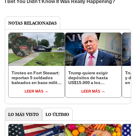
NOTAS RELACIONADAS
Tiroteo en Fort Stewart:
Trump quiere exigir
Trump
reportan 5 soldados
depósitos de hasta
y dep
baleados en base militar
US$15.000 a los
en es
de Estados Unidos
solicitantes de visa para
santu
LEER MÁS
LEER MÁS
entrar a EEUU en este
este 
2025
LO MÁS VISTO
LO ÚLTIMO