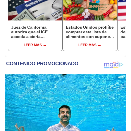
Juez de California
Estados Unidos prohíbe
Esta
autoriza que el ICE
comprar esta lista de
depó
acceda a cierta
alimentos con cupones
para 
información de los
SNAP en cinco estados
benef
LEER MÁS
LEER MÁS
inmigrantes inscritos en
desde 2026
Socia
Medicaid
se s