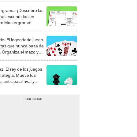
rgrama: ¡Descubre las
ras escondidas en
ro Mastergrama!
rio: El legendario juego
rtas que nunca pasa de
 Organiza el mazo y
stra tu habilidad.
z: El rey de los juegos
trategia. Mueve tus
, anticipa al rival y
gue el jaque mate.