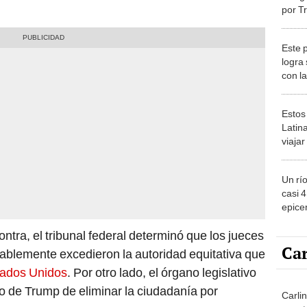
por T
indoc
antec
Este 
EEU
logra
con l
del m
sorpr
Estos
Latin
viaja
ver lo
2026
Un rí
casi 
epicen
EE.UU
ontra, el tribunal federal determinó que los jueces
y exp
Car
obablemente excedieron la autoridad equitativa que
tados Unidos
. Por otro lado, el órgano legislativo
to de Trump de eliminar la ciudadanía por
Carlin