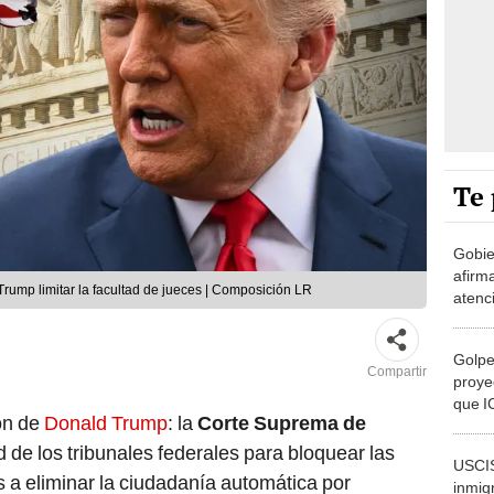
Te 
Gobie
afirm
rump limitar la facultad de jueces | Composición LR
atenc
embar
falso"
Golpe
Compartir
proye
que I
ión de
Donald Trump
: la
Corte Suprema de
inmig
ad de los tribunales federales para bloquear las
USCIS
 a eliminar la ciudadanía automática por
inmig