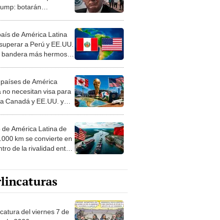
rump: botarán
umentados con
edentes penales en
país de América Latina
U
 superar a Perú y EE.UU.
a bandera más hermosa
undo: la respuesta te
enderá
 países de América
a no necesitan visa para
r a Canadá y EE.UU. y
s partidos del Mundial
o de América Latina de
4.000 km se convierte en
tro de la rivalidad entre
. y China por comercio
ortaciones
lincaturas
catura del viernes 7 de