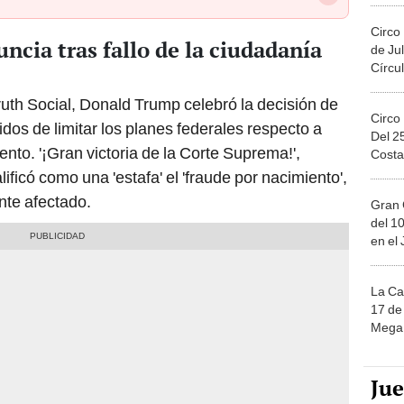
Circo
cia tras fallo de la ciudadanía
de Jul
Círcul
ruth Social, Donald Trump celebró la decisión de
Circo
os de limitar los planes federales respecto a
Del 2
ento. '¡Gran victoria de la Corte Suprema!',
Costa
icó como una 'estafa' el 'fraude por nacimiento',
nte afectado.
Gran 
del 10
en el
La Ca
17 de 
Mega 
Ju