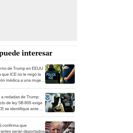
puede interesar
rno de Trump en EEUU
a que ICE no le negó la
ión médica a una mujer
azada: "Absueltamente
 a redadas de Trump:
cto de ley SB 805 exige
CE se identifique ante
rantes en este estado
 confirma que
rantes serán deportados