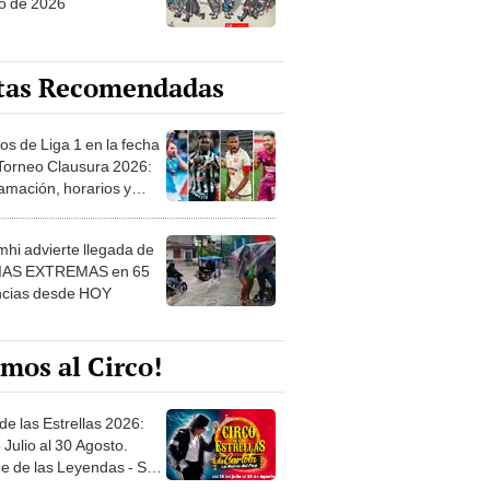
o de 2026
tas Recomendadas
os de Liga 1 en la fecha
 Torneo Clausura 2026:
amación, horarios y
 ver
hi advierte llegada de
IAS EXTREMAS en 65
ncias desde HOY
mos al Circo!
de las Estrellas 2026:
 Julio al 30 Agosto.
e de las Leyendas - San
l