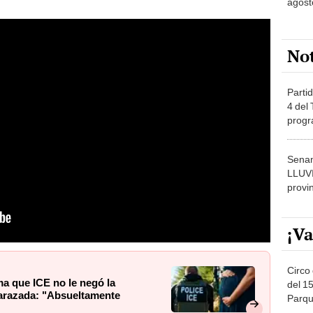
agost
No
Partid
4 del
progr
dónde
Senam
LLUV
provi
¡Va
Circo 
a que ICE no le negó la
del 15
arazada: "Absueltamente
Parqu
Migue