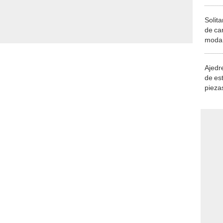
Solita
de ca
moda.
demue
Ajedre
de es
piezas
consi