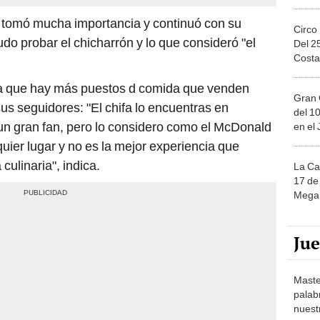
e tomó mucha importancia y continuó con su
Circo
pudo probar el chicharrón y lo que consideró "el
Del 2
Costa
ta que hay más puestos d comida que venden
Gran 
us seguidores: "El chifa lo encuentras en
del 10
 un gran fan, pero lo considero como el McDonald
en el
uier lugar y no es la mejor experiencia que
ulinaria", indica.
La Ca
17 de 
Mega 
Ju
Maste
palab
nuest