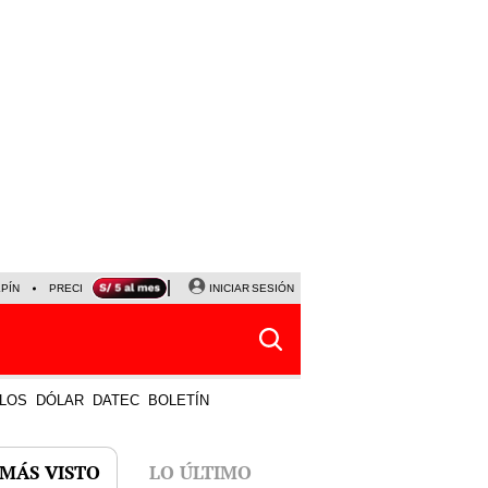
LPÍN
PRECIO DEL DÓLAR
CORTE DE LUZ
INICIAR SESIÓN
VIERNES 7 DE AGOSTO
ALBER
LOS
DÓLAR
DATEC
BOLETÍN
 MÁS VISTO
LO ÚLTIMO