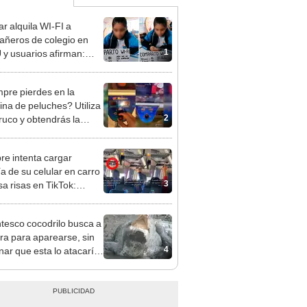
ar alquila WI-FI a
ñeros de colegio en
1
y usuarios afirman:
e de tiburón"
pre pierdes en la
na de peluches? Utiliza
2
truco y obtendrás la
ria [VIDEO]
e intenta cargar
ía de su celular en carro
3
sa risas en TikTok:
é fue mano?"
tesco cocodrilo busca a
a para aparearse, sin
4
nar que esta lo atacaría
iedad [VIDEO]