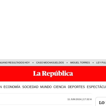
NUANO RESULTADOS HOY
CASO MOCHASUELDOS
MIGUEL TORRES
LEY PU
N
ECONOMÍA
SOCIEDAD
MUNDO
CIENCIA
DEPORTES
ESPECTÁCU
11 Jun 2024 | 17:32 h
LO