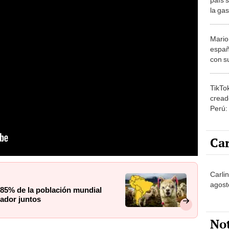
la ga
Mario
españ
con su
amor 
gastr
TikTo
cread
Perú:
puede
1.000
Car
Carli
agost
 85% de la población mundial
uador juntos
No