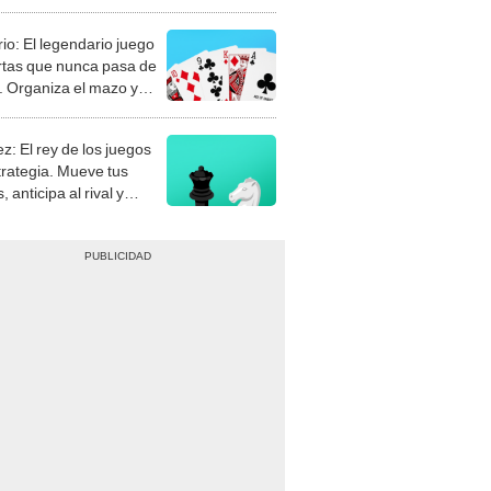
rio: El legendario juego
rtas que nunca pasa de
 Organiza el mazo y
stra tu habilidad.
z: El rey de los juegos
trategia. Mueve tus
, anticipa al rival y
gue el jaque mate.