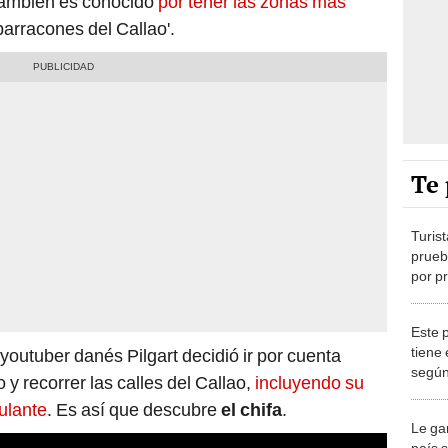
 también es conocido
por tener las zonas más
barracones del Callao'.
Te 
Turis
prueb
por p
rinden
sabor
Este 
tiene
youtuber danés Pilgart decidió ir por cuenta
según 
 recorrer las calles del Callao,
incluyendo su
ulante
. Es así que descubre
el chifa
.
Le ga
país 