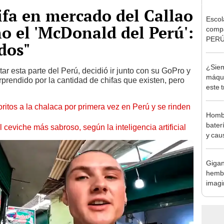
fa en mercado del Callao
Escol
mo el 'McDonald del Perú':
compa
PERÚ 
dos"
"Ment
¿Siem
ar esta parte del Perú, decidió ir junto con su GoPro y
máqui
rprendido por la cantidad de chifas que existen, pero
este 
victo
itos a la chalaca por primera vez en Perú y se rinden
Hombr
bater
 ceviche más sabroso, según la inteligencia artificial
y cau
"¿Qu
Gigan
hembr
imagi
sin p