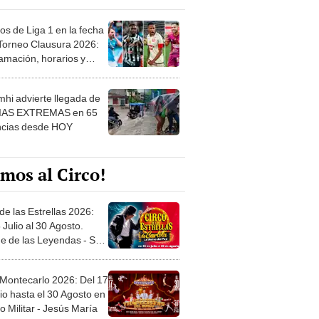
os de Liga 1 en la fecha
 Torneo Clausura 2026:
amación, horarios y
 ver
hi advierte llegada de
IAS EXTREMAS en 65
ncias desde HOY
mos al Circo!
de las Estrellas 2026:
 Julio al 30 Agosto.
e de las Leyendas - San
l
 Montecarlo 2026: Del 17
io hasta el 30 Agosto en
o Militar - Jesús María