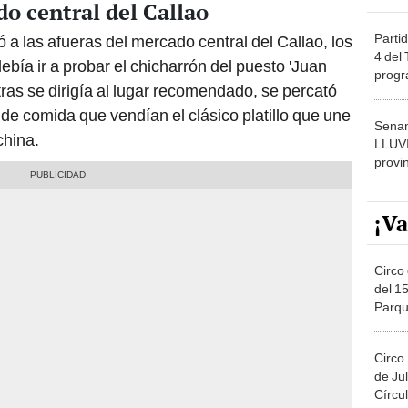
o central del Callao
Partid
 a las afueras del mercado central del Callao, los
4 del
bía ir a probar el chicharrón del puesto 'Juan
progr
tras se dirigía al lugar recomendado, se percató
dónde
e comida que vendían el clásico platillo que une
Senam
china.
LLUV
provi
¡Va
Circo 
del 15
Parqu
Migue
Circo
de Jul
Círcul