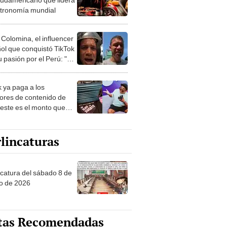
stronomía mundial
 Colomina, el influencer
ol que conquistó TikTok
 pasión por el Perú: "Mi
nació por la
onomía"
k ya paga a los
ores de contenido de
 este es el monto que
s llegar a cobrar por
 vistas
lincaturas
ncatura del sábado 8 de
o de 2026
tas Recomendadas