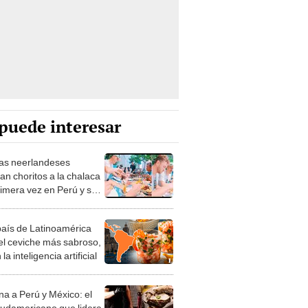
puede interesar
tas neerlandeses
an choritos a la chalaca
rimera vez en Perú y se
 a su extraordinario
país de Latinoamérica
 el ceviche más sabroso,
la inteligencia artificial
na a Perú y México: el
sudamericano que lidera