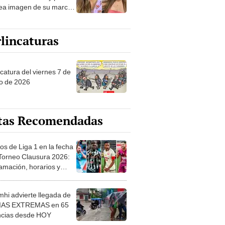
ea imagen de su marca:
n pago grande"
lincaturas
catura del viernes 7 de
o de 2026
tas Recomendadas
os de Liga 1 en la fecha
 Torneo Clausura 2026:
amación, horarios y
 ver
hi advierte llegada de
IAS EXTREMAS en 65
ncias desde HOY