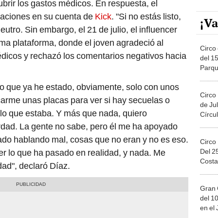
ubrir los gastos médicos. En respuesta, el
saciones en su cuenta de
Kick
. "Si no estás listo,
¡Va
eutro. Sin embargo, el 21 de julio, el influencer
sma plataforma, donde el joven agradeció al
Circo 
édicos y rechazó los comentarios negativos hacia
del 15
Parqu
Migue
lo que ya he estado, obviamente, solo con unos
Circo
rme unas placas para ver si hay secuelas o
de Jul
 lo que estaba. Y más que nada, quiero
Círcul
rdad. La gente no sabe, pero él me ha apoyado
ado hablando mal, cosas que no eran y no es eso.
Circo
Del 2
r lo que ha pasado en realidad, y nada. Me
Costa
dad", declaró Díaz.
Gran 
del 10
en el