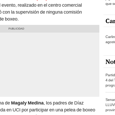
que s
l evento, realizado en el centro comercial
"Es u
tó con la supervisión de ninguna comisión
 de boxeo.
Car
Carlin
agost
No
Partid
4 del
progr
dónde
Senam
ama de
Magaly Medina
, los padres de Díaz
LLUV
eda en UCI por participar en una pelea de boxeo
provi