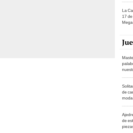
La Ca
17 de 
Mega 
Ju
Maste
palab
nuest
Solita
de ca
moda.
demue
Ajedre
de es
piezas
consi