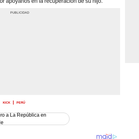
or apoyarlos en la recuperación de su hijo.
KICK
PERÚ
ero a La República en
le