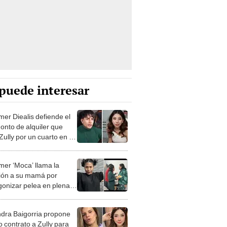
puede interesar
mer Diealis defiende el
monto de alquiler que
Zully por un cuarto en su
 “Es una zona ficha”
mer ‘Moca’ llama la
ión a su mamá por
gonizar pelea en plena
 transmitida en Kick:
a eso tomas?”
ndra Baigorria propone
o contrato a Zully para