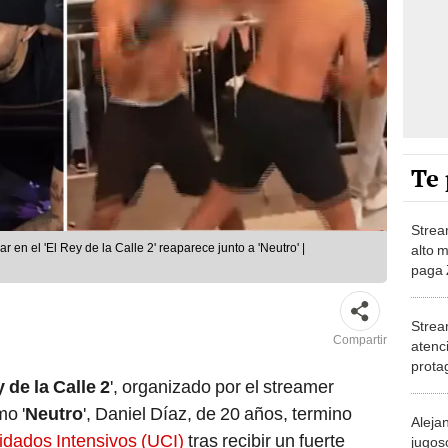
Te 
Strea
 en el 'El Rey de la Calle 2' reaparece junto a 'Neutro' |
alto 
paga 
casa:
Strea
Compartir
atenc
prota
 de la Calle 2
', organizado por el streamer
fiesta
“¿Par
mo '
Neutro
', Daniel Díaz, de 20 años, termino
Aleja
idados Intensivos (UCI)
tras recibir un fuerte
jugos