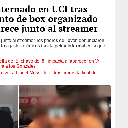
ternado en UCI tras
ento de box organizado
rece junto al streamer
 junto al streamer, los padres del joven denunciaron
r los gastos médicos tras la
pelea informal
en la que
ella de ‘El chavo del 8’, impacta al aparecer en ‘Al
erá a los Gonzales
ver a Lionel Messi llorar tras perder la final del