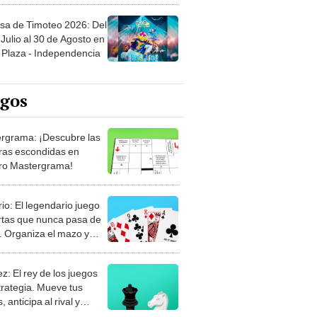
sa de Timoteo 2026: Del
Julio al 30 de Agosto en
Plaza - Independencia
egos
rgrama: ¡Descubre las
ras escondidas en
ro Mastergrama!
rio: El legendario juego
rtas que nunca pasa de
 Organiza el mazo y
stra tu habilidad.
z: El rey de los juegos
trategia. Mueve tus
, anticipa al rival y
gue el jaque mate.