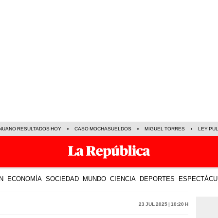
NUANO RESULTADOS HOY
CASO MOCHASUELDOS
MIGUEL TORRES
LEY PU
N
ECONOMÍA
SOCIEDAD
MUNDO
CIENCIA
DEPORTES
ESPECTÁCU
23 Jul 2025 | 10:20 h