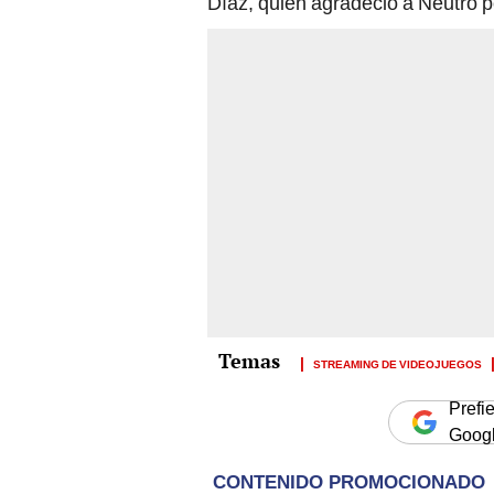
Díaz, quien agradeció a Neutro p
STREAMING DE VIDEOJUEGOS
Prefi
Goog