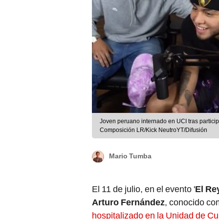
Joven peruano internado en UCI tras participar
Composición LR/Kick NeutroYT/Difusión
Mario Tumba
El 11 de julio, en el evento '
El Rey
Arturo Fernández
, conocido co
hospitalizado en la Unidad de Cu