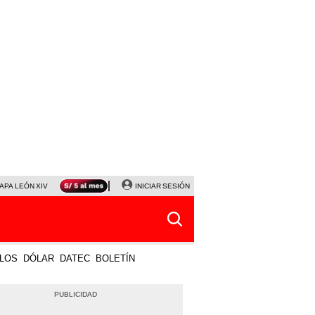
APA LEÓN XIV
NALDY SALDAÑA
INICIAR SESIÓN
LA BELLA LUZ
MAGALY MEDINA
HORÓS
LOS
DÓLAR
DATEC
BOLETÍN