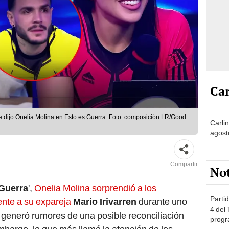
Car
 le dijo Onelia Molina en Esto es Guerra. Foto: composición LR/Good
Carli
agost
Compartir
No
 Guerra
',
Onelia Molina sorprendió a los
Partid
ente a su expareja
Mario Irivarren
durante uno
4 del
 generó rumores de una posible reconciliación
progr