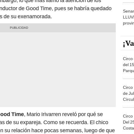
mbargo, lo que más llamó la atención de los
dónde
conductor de Good Time, pues se habría quedado
Senam
ras de su exenamorada.
LLUV
provi
¡Va
Circo 
del 15
Parqu
Migue
Circo
de Jul
Círcul
ood Time
, Mario Irivarren reveló por qué se
Circo
as de su expareja. Como se recuerda. El chico
Del 2
Costa
n su relación hace pocas semanas, luego de que