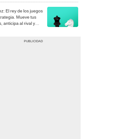
z: El rey de los juegos
trategia. Mueve tus
, anticipa al rival y
gue el jaque mate.