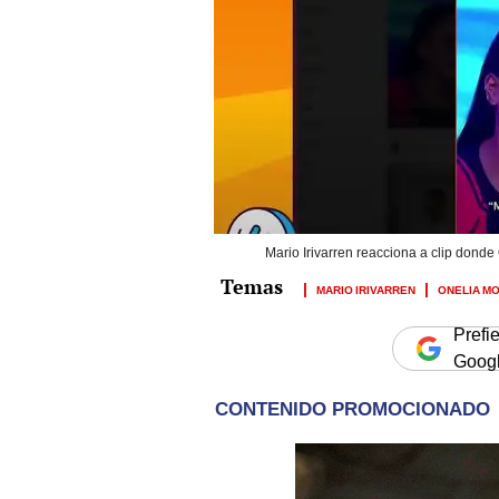
Mario Irivarren reacciona a clip donde
MARIO IRIVARREN
ONELIA MO
Prefi
Goog