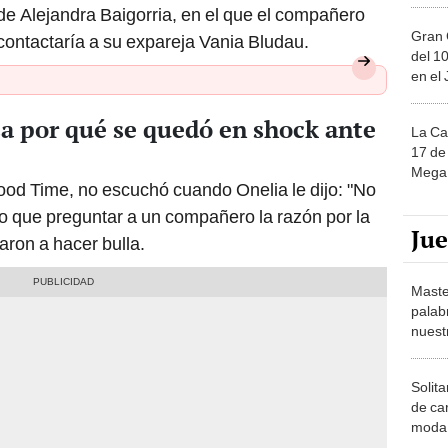
 de Alejandra Baigorria, en el que el compañero
Gran 
ntactaría a su expareja Vania Bludau.
del 10
en el
sa por qué se quedó en shock ante
La Ca
17 de 
Mega 
ood Time, no escuchó cuando Onelia le dijo: "No
vo que preguntar a un compañero la razón por la
Ju
aron a hacer bulla.
Maste
palab
nuest
Solita
de ca
moda.
demue