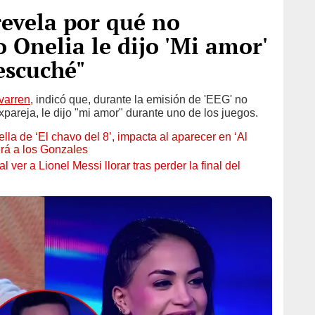
revela por qué no
 Onelia le dijo 'Mi amor'
escuché"
ivarren
, indicó que, durante la emisión de 'EEG' no
areja, le dijo "mi amor" durante uno de los juegos.
ella de ‘El chavo del 8’, impacta al aparecer en ‘Al
erá a los Gonzales
ver a Lionel Messi llorar tras perder la final del