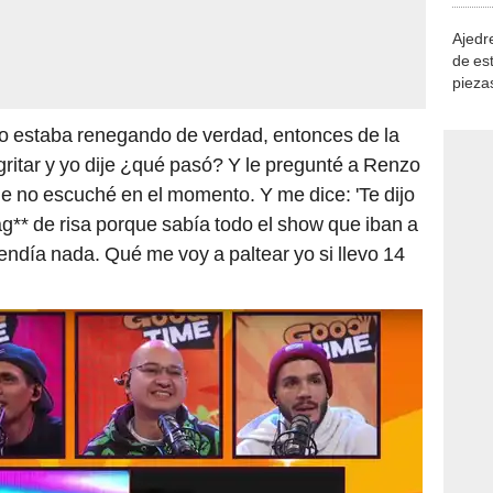
Ajedre
de es
piezas
consi
Yo estaba renegando de verdad, entonces de la
itar y yo dije ¿qué pasó? Y le pregunté a Renzo
ue no escuché en el momento. Y me dice: 'Te dijo
g** de risa porque sabía todo el show que iban a
tendía nada. Qué me voy a paltear yo si llevo 14