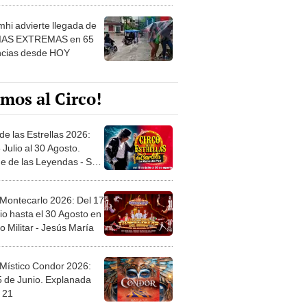
 ver
hi advierte llegada de
IAS EXTREMAS en 65
ncias desde HOY
mos al Circo!
de las Estrellas 2026:
 Julio al 30 Agosto.
e de las Leyendas - San
l
 Montecarlo 2026: Del 17
io hasta el 30 Agosto en
o Militar - Jesús María
 Místico Condor 2026:
5 de Junio. Explanada
 21