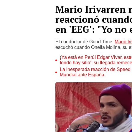
Mario Irivarren 
reaccionó cuando
en 'EEG': "Yo no 
El conductor de Good Time,
Mario Ir
escuchó cuando Onelia Molina, su exp
¡Ya está en Perú! Edgar Vivar, estr
fondo hay sitio’: su llegada remec
La inesperada reacción de Speed al 
Mundial ante España