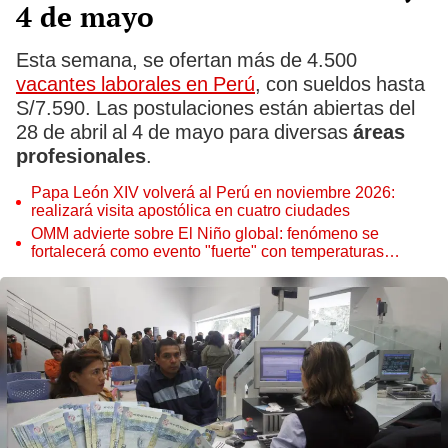
4 de mayo
Esta semana, se ofertan más de 4.500
vacantes laborales en Perú
, con sueldos hasta
S/7.590. Las postulaciones están abiertas del
28 de abril al 4 de mayo para diversas
áreas
profesionales
.
Papa León XIV volverá al Perú en noviembre 2026:
realizará visita apostólica en cuatro ciudades
OMM advierte sobre El Niño global: fenómeno se
fortalecerá como evento "fuerte" con temperaturas
récord este 2026