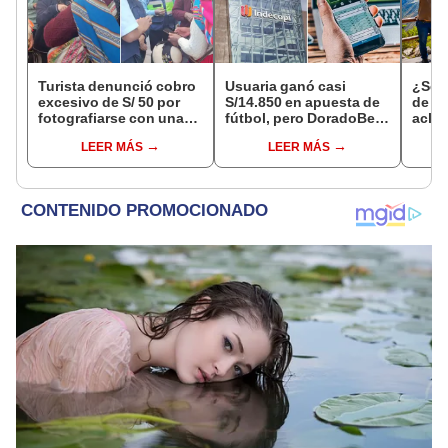
Turista denunció cobro
Usuaria ganó casi
¿Se t
excesivo de S/ 50 por
S/14.850 en apuesta de
de a
fotografiarse con una
fútbol, pero DoradoBet
aclar
alpaca en Cusco y
se negó a pagar:
largo
LEER MÁS
LEER MÁS
Serenazgo recuperó el
Indecopi multó a la
del 6
dinero
empresa con más de S/
19.000