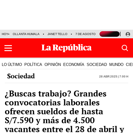
HOY
OLLANTA HUMALA
JANET TELLO
7 DE AGOSTO
TINKA RESULTADOS
LO ÚLTIMO
POLÍTICA
OPINIÓN
ECONOMÍA
SOCIEDAD
MUNDO
CIE
Sociedad
28 Abr 2025 | 7:00 h
¿Buscas trabajo? Grandes
convocatorias laborales
ofrecen sueldos de hasta
S/7.590 y más de 4.500
vacantes entre el 28 de abril y