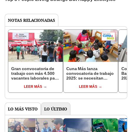
NOTAS RELACIONADAS
Gran convocatoria de
Cuna Más lanza
Convo
trabajo con más 4.500
convocatoria de trabajo
Banc
vacantes laborales para
2025: se necesitan
2025:
este miércoles 30 de
acompañantes
para
LEER MÁS
LEER MÁS
abril: revisa los lugares
técnicos,
bachi
y cómo participar
administradores y más
es el
perfiles laborales,
esta 
¿cómo postular?
LO MÁS VISTO
LO ÚLTIMO