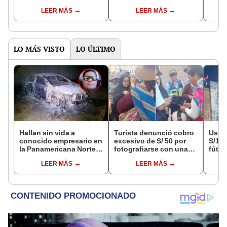
tránsito en plena
cambista en el Centro
este
LEER MÁS
LEER MÁS
avenida Abancay del
de Lima
junio
Centro Histórico
LO MÁS VISTO
LO ÚLTIMO
Hallan sin vida a
Turista denunció cobro
Usuar
conocido empresario en
excesivo de S/ 50 por
S/14.
la Panamericana Norte
fotografiarse con una
fútbo
tras ser secuestrado en
alpaca en Cusco y
se ne
LEER MÁS
LEER MÁS
Sullana, Piura
Serenazgo recuperó el
Indec
dinero
empr
19.0