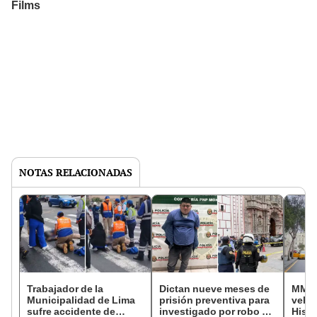
NOTAS RELACIONADAS
Trabajador de la
Dictan nueve meses de
MML l
Municipalidad de Lima
prisión preventiva para
vehic
sufre accidente de
investigado por robo a
Histó