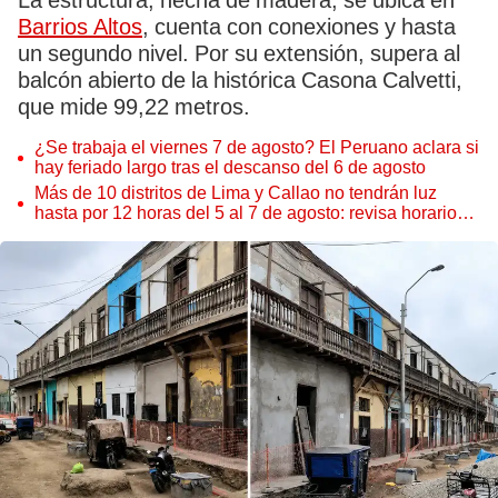
La estructura, hecha de madera, se ubica en
Barrios Altos
, cuenta con conexiones y hasta
un segundo nivel. Por su extensión, supera al
balcón abierto de la histórica Casona Calvetti,
que mide 99,22 metros.
¿Se trabaja el viernes 7 de agosto? El Peruano aclara si
hay feriado largo tras el descanso del 6 de agosto
Más de 10 distritos de Lima y Callao no tendrán luz
hasta por 12 horas del 5 al 7 de agosto: revisa horarios y
zonas afectadas