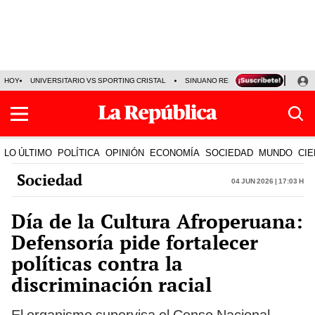
HOY
UNIVERSITARIO VS SPORTING CRISTAL
SINUANO RESULTADOS HOY
CA
LO ÚLTIMO
POLÍTICA
OPINIÓN
ECONOMÍA
SOCIEDAD
MUNDO
CIE
Sociedad
04 Jun 2026 | 17:03 h
Día de la Cultura Afroperuana:
Defensoría pide fortalecer
políticas contra la
discriminación racial