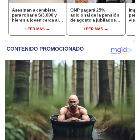
Asesinan a cambista
ONP pagará 25%
Impu
para robarle S/3.000 y
adicional de la pensión
perua
hieren a joven cerca al
de agosto a jubilados
visas
Barrio Chino en Lima
que cumplan este
empr
LEER MÁS
LEER MÁS
Cercado
requisito: ¿cómo saber
pyme
si soy beneficiario?
bene