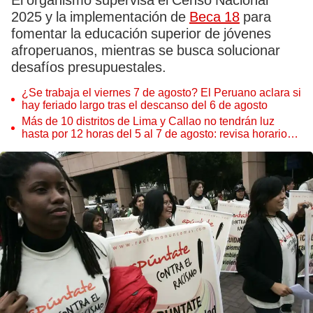
El organismo supervisa el Censo Nacional
2025 y la implementación de
Beca 18
para
fomentar la educación superior de jóvenes
afroperuanos, mientras se busca solucionar
desafíos presupuestales.
¿Se trabaja el viernes 7 de agosto? El Peruano aclara si
hay feriado largo tras el descanso del 6 de agosto
Más de 10 distritos de Lima y Callao no tendrán luz
hasta por 12 horas del 5 al 7 de agosto: revisa horarios y
zonas afectadas