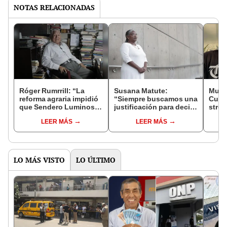
NOTAS RELACIONADAS
Róger Rumrrill: “La
Susana Matute:
Munic
reforma agraria impidió
“Siempre buscamos una
Cusco
que Sendero Luminoso
justificación para decir
strea
generara centenares de
que no somos racistas,
perso
LEER MÁS
LEER MÁS
miles de muertes”
es una trampa”
comen
LO MÁS VISTO
LO ÚLTIMO