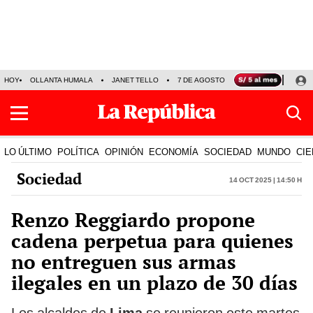
HOY
OLLANTA HUMALA
JANET TELLO
7 DE AGOSTO
TINKA RESULTADOS
LO ÚLTIMO
POLÍTICA
OPINIÓN
ECONOMÍA
SOCIEDAD
MUNDO
CIE
Sociedad
14 Oct 2025 | 14:50 h
Renzo Reggiardo propone
cadena perpetua para quienes
no entreguen sus armas
ilegales en un plazo de 30 días