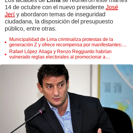
Los alcaldes de
Lima
se reunieron este martes
14 de octubre con el nuevo presidente
José
Jerí
y abordaron temas de inseguridad
ciudadana, la disposición del presupuesto
público, entre otras.
Municipalidad de Lima criminaliza protestas de la
generación Z y ofrece recompensa por manifestantes:
"El que la hace, la paga"
Rafael López Aliaga y Renzo Reggiardo habrían
vulnerado reglas electorales al promocionar a
Renovación Popular