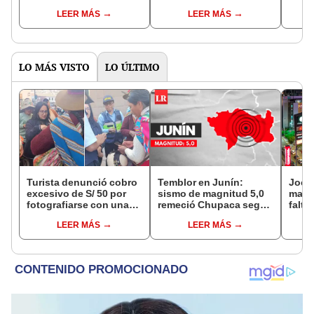
recompensa por
reglas electorales al
de Ra
LEER MÁS
LEER MÁS
manifestantes: "El que
promocionar a
la hace, la paga"
Renovación Popular
LO MÁS VISTO
LO ÚLTIMO
Turista denunció cobro
Temblor en Junín:
Jocke
excesivo de S/ 50 por
sismo de magnitud 5,0
manti
fotografiarse con una
remeció Chupaca según
falta
alpaca en Cusco y
IGP
¿desd
LEER MÁS
LEER MÁS
Serenazgo recuperó el
el ce
dinero