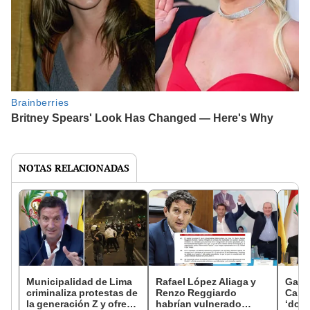
NOTAS RELACIONADAS
Municipalidad de Lima
Rafael López Aliaga y
Gato 
criminaliza protestas de
Renzo Reggiardo
Carli
la generación Z y ofrece
habrían vulnerado
‘dona