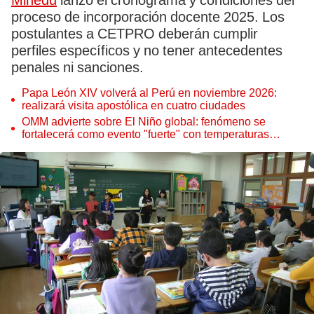
Minedu
lanzó el cronograma y condiciones del
proceso de incorporación docente 2025. Los
postulantes a CETPRO deberán cumplir
perfiles específicos y no tener antecedentes
penales ni sanciones.
Papa León XIV volverá al Perú en noviembre 2026:
realizará visita apostólica en cuatro ciudades
OMM advierte sobre El Niño global: fenómeno se
fortalecerá como evento "fuerte" con temperaturas
récord este 2026