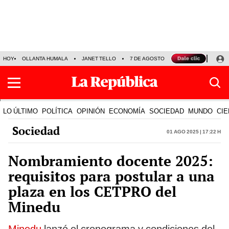
HOY
OLLANTA HUMALA
JANET TELLO
7 DE AGOSTO
TINKA RESULTADOS
LO ÚLTIMO
POLÍTICA
OPINIÓN
ECONOMÍA
SOCIEDAD
MUNDO
CIE
Sociedad
01 Ago 2025 | 17:22 h
Nombramiento docente 2025:
requisitos para postular a una
plaza en los CETPRO del
Minedu