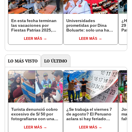
En esta fecha terminan
Universidades
¿Habr
las vacaciones por
prometidas por Dina
29 de
Fiestas Patrias 2025,
Boluarte: solo una ha
Patri
según el calendario
sido construida de las
cale
LEER MÁS
LEER MÁS
escolar de Minedu
11 anunciadas
de M
LO MÁS VISTO
LO ÚLTIMO
Turista denunció cobro
¿Se trabaja el viernes 7
Jocke
excesivo de S/ 50 por
de agosto? El Peruano
manti
fotografiarse con una
aclara si hay feriado
falta
alpaca en Cusco y
largo tras el descanso
¿desd
LEER MÁS
LEER MÁS
Serenazgo recuperó el
del 6 de agosto
el ce