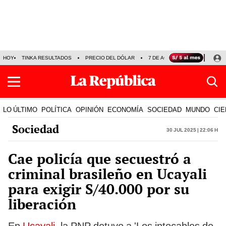
HOY
TINKA RESULTADOS
PRECIO DEL DÓLAR
7 DE AGOSTO
OLLANTA H
LO ÚLTIMO
POLÍTICA
OPINIÓN
ECONOMÍA
SOCIEDAD
MUNDO
CIE
Sociedad
30 Jul 2025 | 22:06 h
Cae policía que secuestró a
criminal brasileño en Ucayali
para exigir S/40.000 por su
liberación