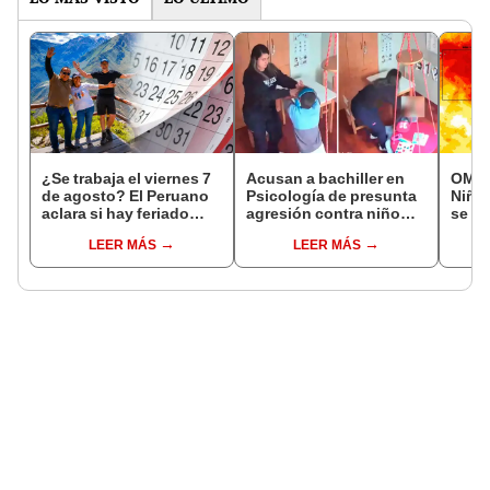
¿Se trabaja el viernes 7
Acusan a bachiller en
OMM a
de agosto? El Peruano
Psicología de presunta
Niño
aclara si hay feriado
agresión contra niño
se fo
largo tras el descanso
con autismo en Surco:
event
LEER MÁS
LEER MÁS
del 6 de agosto
cámaras captan el
temp
hecho
este 