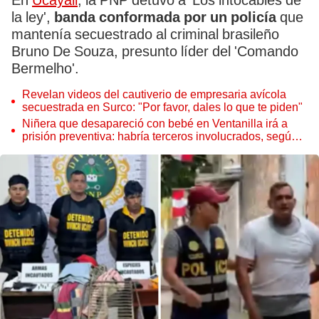
En
Ucayali
, la PNP detuvo a 'Los intocables de
la ley',
banda conformada por un policía
que
mantenía secuestrado al criminal brasileño
Bruno De Souza, presunto líder del 'Comando
Bermelho'.
Revelan videos del cautiverio de empresaria avícola
secuestrada en Surco: "Por favor, dales lo que te piden"
Niñera que desapareció con bebé en Ventanilla irá a
prisión preventiva: habría terceros involucrados, según
PNP