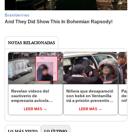
NOTAS RELACIONADAS
Revelan videos del
Niñera que desapareció
Papá
cautiverio de
con bebé en Ventanilla
desa
empresaria avícola
irá a prisión preventiva:
niñer
secuestrada en Surco:
habría terceros
revel
LEER MÁS
LEER MÁS
"Por favor, dales lo que
involucrados, según
"Nos 
te piden"
PNP
pape
LO MÁS VISTO
LO ÚLTIMO