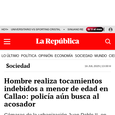
HOY
UNIVERSITARIO VS SPORTING CRISTAL
SINUANO RESULTADOS HOY
CA
LO ÚLTIMO
POLÍTICA
OPINIÓN
ECONOMÍA
SOCIEDAD
MUNDO
CIE
Sociedad
16 Jul 2025 | 13:00 h
Hombre realiza tocamientos
indebidos a menor de edad en
Callao: policía aún busca al
acosador