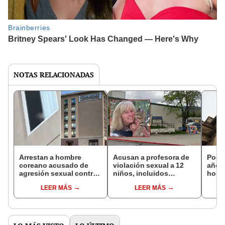
NOTAS RELACIONADAS
Arrestan a hombre
Acusan a profesora de
Poder
coreano acusado de
violación sexual a 12
años 
agresión sexual contra
niños, incluidos
homb
menor en un hotel de
familiares, en EEUU:
menor
LEER MÁS
LEER MÁS
México: policía llegó
habría enviado carta de
pagar
tras llamada anónima
disculpa a una víctima
repar