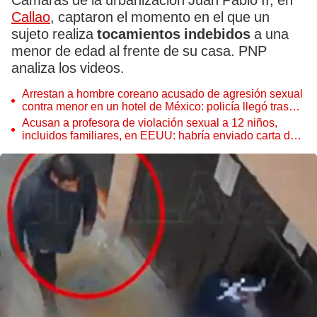
Cámaras de la urbanización Juan Pablo II, en
Callao
, captaron el momento en el que un
sujeto realiza
tocamientos indebidos
a una
menor de edad al frente de su casa. PNP
analiza los videos.
Arrestan a hombre coreano acusado de agresión sexual
contra menor en un hotel de México: policía llegó tras
llamada anónima
Acusan a profesora de violación sexual a 12 niños,
incluidos familiares, en EEUU: habría enviado carta de
disculpa a una víctima