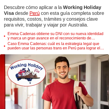
Descubre cómo aplicar a la
Working Holiday
Visa
desde
Perú
con esta guía completa sobre
requisitos, costos, trámites y consejos clave
para vivir, trabajar y viajar por Australia.
Emma Cadenas obtiene su DNI con su nueva identidad
y marca un gran avance en el reconocimiento de
personas trans en Perú
Caso Emma Cadenas: cuál es la estrategia legal que
pueden usar las personas trans en Perú para lograr el
cambio de nombre