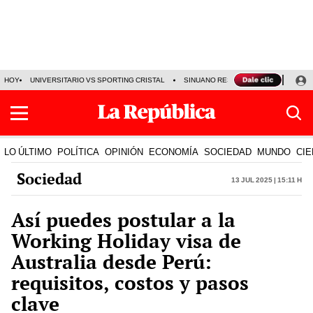
HOY
UNIVERSITARIO VS SPORTING CRISTAL
SINUANO RESULTADOS HOY
CA
LO ÚLTIMO
POLÍTICA
OPINIÓN
ECONOMÍA
SOCIEDAD
MUNDO
CIE
Sociedad
13 Jul 2025 | 15:11 h
Así puedes postular a la
Working Holiday visa de
Australia desde Perú:
requisitos, costos y pasos
clave