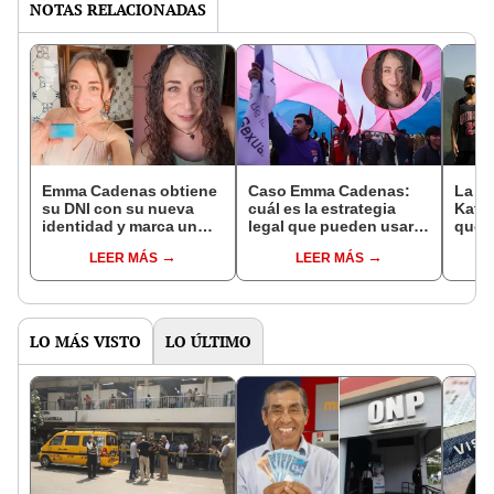
NOTAS RELACIONADAS
Emma Cadenas obtiene
Caso Emma Cadenas:
La hi
su DNI con su nueva
cuál es la estrategia
Katay
identidad y marca un
legal que pueden usar
que p
gran avance en el
las personas trans en
pand
LEER MÁS
LEER MÁS
reconocimiento de
Perú para lograr el
para
personas trans en Perú
cambio de nombre
Picch
casa
LO MÁS VISTO
LO ÚLTIMO