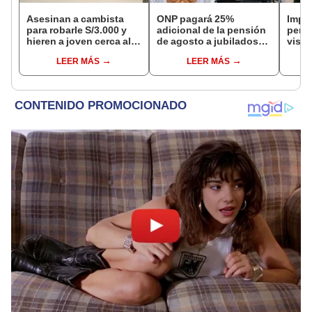
Asesinan a cambista
ONP pagará 25%
Impu
para robarle S/3.000 y
adicional de la pensión
perua
hieren a joven cerca al
de agosto a jubilados
visas
Barrio Chino en Lima
que cumplan este
empr
LEER MÁS
LEER MÁS
Cercado
requisito: ¿cómo saber
pyme
si soy beneficiario?
bene