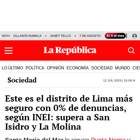
HOY
OLLANTA HUMALA
JANET TELLO
7 DE AGOSTO
TINKA RESULTADOS
LO ÚLTIMO
POLÍTICA
OPINIÓN
ECONOMÍA
SOCIEDAD
MUNDO
CIE
Sociedad
12 Jul 2025 | 16:00 h
Este es el distrito de Lima más
seguro con 0% de denuncias,
según INEI: supera a San
Isidro y La Molina