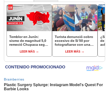
Temblor en Junín:
Turista denunció cobro
¿Se t
sismo de magnitud 5,0
excesivo de S/ 50 por
de a
remeció Chupaca según
fotografiarse con una
aclar
IGP
alpaca en Cusco y
largo
LEER MÁS
LEER MÁS
Serenazgo recuperó el
del 6
dinero