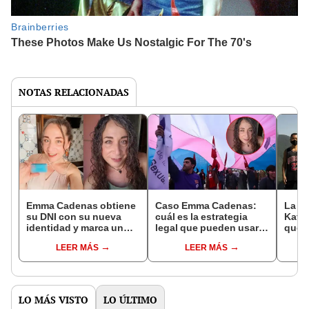
NOTAS RELACIONADAS
Emma Cadenas obtiene
Caso Emma Cadenas:
La hi
su DNI con su nueva
cuál es la estrategia
Katay
identidad y marca un
legal que pueden usar
que p
gran avance en el
las personas trans en
pand
LEER MÁS
LEER MÁS
reconocimiento de
Perú para lograr el
para
personas trans en Perú
cambio de nombre
Picch
casa
LO MÁS VISTO
LO ÚLTIMO