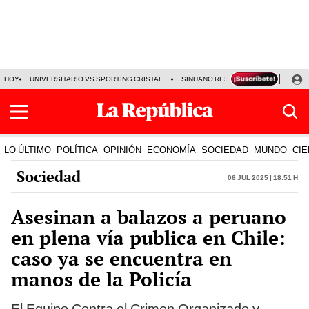
HOY
UNIVERSITARIO VS SPORTING CRISTAL
SINUANO RESULTADOS HOY
CA
LO ÚLTIMO
POLÍTICA
OPINIÓN
ECONOMÍA
SOCIEDAD
MUNDO
CIE
Sociedad
06 Jul 2025 | 18:51 h
Asesinan a balazos a peruano
en plena vía publica en Chile:
caso ya se encuentra en
manos de la Policía