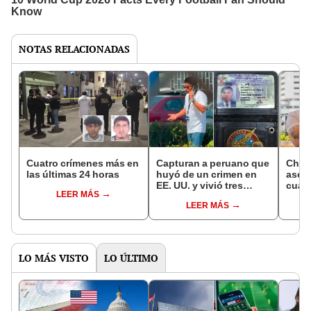
NOTAS RELACIONADAS
Cuatro crímenes más en
Capturan a peruano que
Chef
las últimas 24 horas
huyó de un crimen en
ases
EE. UU. y vivió tres
cuan
LEER MÁS
décadas con identidad
alime
LEER MÁS
falsa de oficial FAP: será
vehí
extraditado
grab
LO MÁS VISTO
LO ÚLTIMO