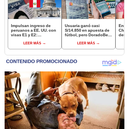
Impulsan ingreso de
Usuaria ganó casi
Encu
peruanos a EE. UU. con
S/14.850 en apuesta de
Chorr
visas E1 y E2:
fútbol, pero DoradoBet
desap
emprendedores y
se negó a pagar:
tras 
LEER MÁS
LEER MÁS
pymes serían los más
Indecopi multó a la
sujet
beneficiados
empresa con más de S/
Robl
19.000
impl