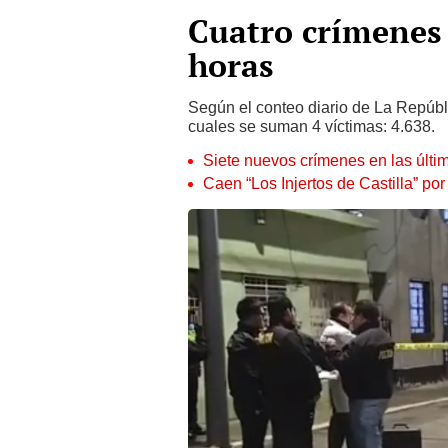
Cuatro crímenes 
horas
Según el conteo diario de La Repúbli
cuales se suman 4 víctimas: 4.638.
Siete nuevos crímenes en las últi
Caen “Los Injertos de Castilla” po