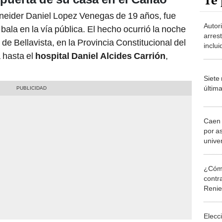
Te 
neider Daniel Lopez Venegas de 19 años, fue
Autor
ala en la vía pública. El hecho ocurrió la noche
arres
o de Bellavista, en la Provincia Constitucional del
inclu
a hasta el
hospital Daniel Alcides Carrión
,
acusa
en 'O
Siete
últim
Caen “
por a
univer
¿Cómo
contra
Reni
Elecc