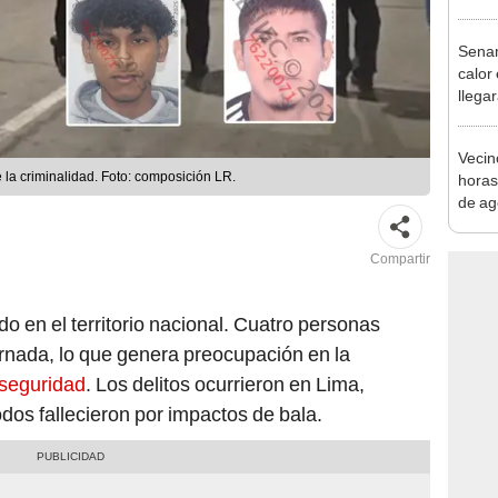
desca
Senam
calor
llega
regio
Vecin
la criminalidad. Foto: composición LR.
horas
de ag
afect
Compartir
o en el territorio nacional. Cuatro personas
ornada, lo que genera preocupación en la
nseguridad
. Los delitos ocurrieron en Lima,
dos fallecieron por impactos de bala.