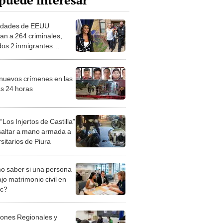
puede interesar
idades de EEUU
tan a 264 criminales,
idos 2 inmigrantes
dos de agresión sexual,
peración Apex Hammer'
 nuevos crímenes en las
as 24 horas
Los Injertos de Castilla”
saltar a mano armada a
sitarios de Piura
 saber si una persona
jo matrimonio civil en
ec?
iones Regionales y