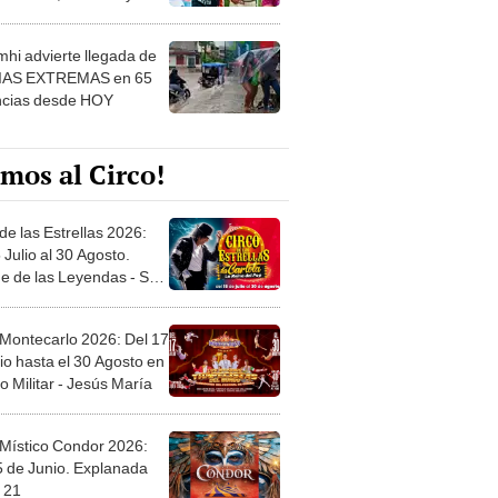
 ver
hi advierte llegada de
IAS EXTREMAS en 65
ncias desde HOY
mos al Circo!
de las Estrellas 2026:
 Julio al 30 Agosto.
e de las Leyendas - San
l
 Montecarlo 2026: Del 17
io hasta el 30 Agosto en
o Militar - Jesús María
 Místico Condor 2026:
5 de Junio. Explanada
 21