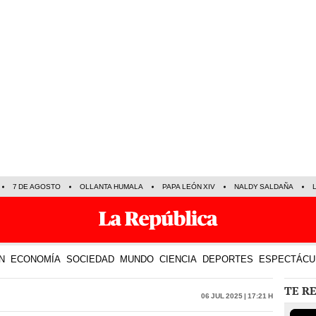
7 DE AGOSTO
OLLANTA HUMALA
PAPA LEÓN XIV
NALDY SALDAÑA
N
ECONOMÍA
SOCIEDAD
MUNDO
CIENCIA
DEPORTES
ESPECTÁCU
TE R
06 Jul 2025 | 17:21 h