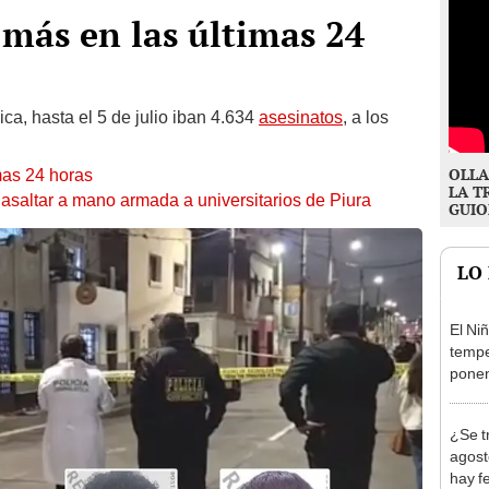
más en las últimas 24
ca, hasta el 5 de julio iban 4.634
asesinatos
, a los
OLLA
mas 24 horas
LA T
r asaltar a mano armada a universitarios de Piura
GUIO
LO
El Ni
tempe
ponen
produ
¿Se t
agost
hay fe