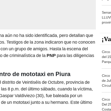
dónde
Senam
LLUV
provi
ima aún no ha sido identificada, pero detallan que
¡Va
s. Testigos de la zona indicaron que no conocen
ar con un grupo de amigos. Hasta la escena del
Circo 
 de criminalística de la
PNP
para las diligencias
del 15
Parqu
Migue
ntro de mototaxi en Piura
Circo
de Jul
 distrito de Veintiséis de Octubre, provincia de
Círcul
 las 8 p.m. del último sábado, cuando la víctima,
aspar Valdiviezo (30), fue baleada por un
Circo
or de un mototaxi junto a su hermano. Este último
Del 2
Costa