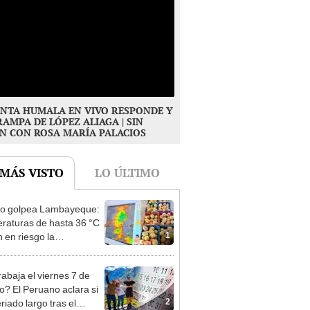
NTA HUMALA EN VIVO RESPONDE Y
RAMPA DE LÓPEZ ALIAGA | SIN
N CON ROSA MARÍA PALACIOS
 MÁS VISTO
LO ÚLTIMO
ño golpea Lambayeque:
raturas de hasta 36 °C
1
 en riesgo la
cción de mango y palta
rabaja el viernes 7 de
o? El Peruano aclara si
2
riado largo tras el