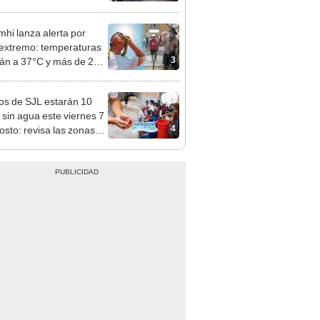
nso del 6 de agosto
hi lanza alerta por
 extremo: temperaturas
3
rán a 37°C y más de 20
nes estarán bajo aviso
os de SJL estarán 10
 sin agua este viernes 7
4
osto: revisa las zonas
adas, según Sedapal