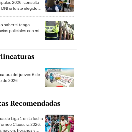
ipales 2026: consulta
 DNI si fuiste elegido
ro de mesa para este 4
ubre en el link oficial de
 saber si tengo
NPE
cias policiales con mi
lincaturas
ncatura del jueves 6 de
o de 2026
tas Recomendadas
os de Liga 1 en la fecha
 Torneo Clausura 2026:
amación, horarios y