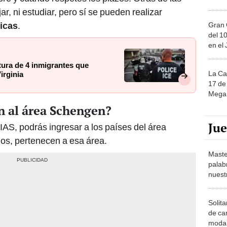
r, ni estudiar, pero sí se pueden realizar
ticas
.
Gran 
del 10
en el
tura de 4 inmigrantes que
La Ca
irginia
17 de 
Mega 
n al área Schengen?
Ju
IAS, podrás ingresar a los países del área
os, pertenecen a esa área.
Maste
palab
nuest
Solita
de ca
moda.