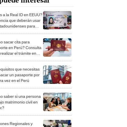
puede interesar
s a la Real ID en EEUU?
cencia que deberán usar
stadounidenses para
r sin pasaporte en 2025
 sacar cita para
orte en Perú? Consulta
ealizar el trámite en
ciones
equisitos que necesitas
sacar un pasaporte por
ra vez en el Perú
 saber si una persona
jo matrimonio civil en
ec?
iones Regionales y