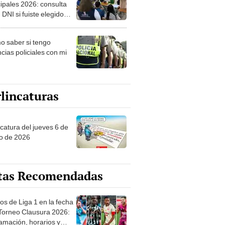
ipales 2026: consulta
 DNI si fuiste elegido
ro de mesa para este 4
ubre en el link oficial de
 saber si tengo
NPE
cias policiales con mi
lincaturas
ncatura del jueves 6 de
o de 2026
tas Recomendadas
os de Liga 1 en la fecha
 Torneo Clausura 2026:
amación, horarios y