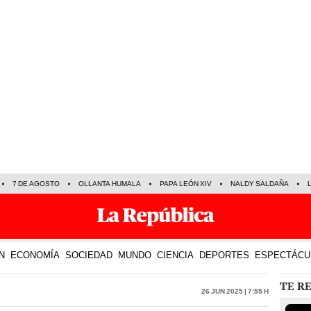
7 DE AGOSTO
OLLANTA HUMALA
PAPA LEÓN XIV
NALDY SALDAÑA
N
ECONOMÍA
SOCIEDAD
MUNDO
CIENCIA
DEPORTES
ESPECTÁCU
TE R
26 Jun 2025 | 7:55 h