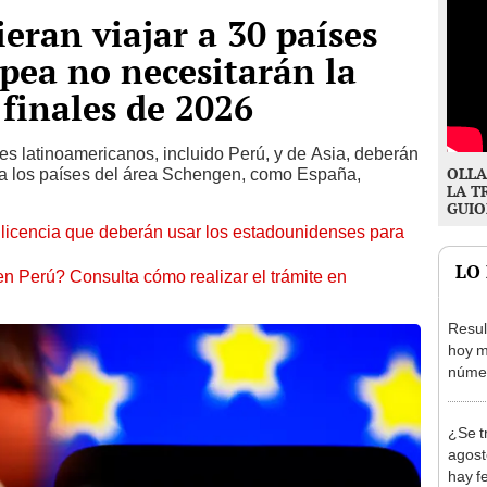
eran viajar a 30 países
pea no necesitarán la
 finales de 2026
s latinoamericanos, incluido Perú, y de Asia, deberán
OLLA
 a los países del área Schengen, como España,
LA T
GUIO
licencia que deberán usar los estadounidenses para
LO
n Perú? Consulta cómo realizar el trámite en
Resul
hoy m
númer
del P
S/50.
¿Se t
agost
hay fe