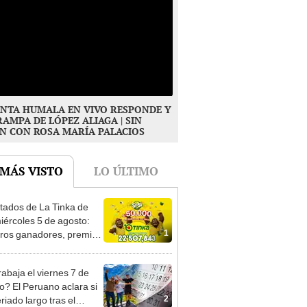
NTA HUMALA EN VIVO RESPONDE Y
RAMPA DE LÓPEZ ALIAGA | SIN
N CON ROSA MARÍA PALACIOS
 MÁS VISTO
LO ÚLTIMO
tados de La Tinka de
iércoles 5 de agosto:
1
os ganadores, premios
ozo Millonario, boliyapa,
000 y más
rabaja el viernes 7 de
o? El Peruano aclara si
2
riado largo tras el