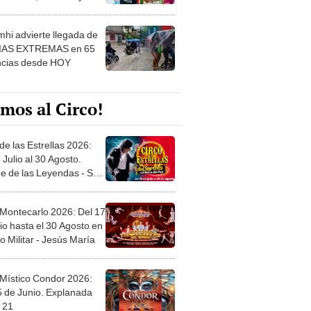
 ver
hi advierte llegada de
IAS EXTREMAS en 65
ncias desde HOY
mos al Circo!
de las Estrellas 2026:
 Julio al 30 Agosto.
e de las Leyendas - San
l
 Montecarlo 2026: Del 17
io hasta el 30 Agosto en
o Militar - Jesús María
 Místico Condor 2026:
5 de Junio. Explanada
 21