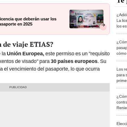
Te 
¿Adió
icencia que deberán usar los
La li
asaporte en 2025
los e
viaja
¿Cómo
n de viaje ETIAS?
pasap
 la
Unión Europea,
este permiso es un "requisito
cómo r
Migra
exentos de visado" para
30 países europeos
. Su
a el vencimiento del pasaporte, lo que ocurra
Los r
para 
prime
¿Cómo
contra
Reni
Elecc