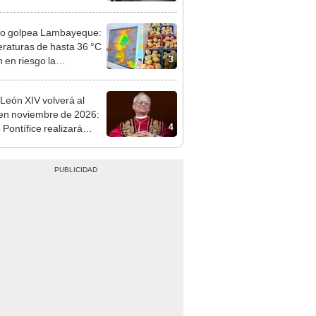
nso del 6 de agosto
ño golpea Lambayeque:
raturas de hasta 36 °C
3
 en riesgo la
cción de mango y palta
León XIV volverá al
en noviembre de 2026:
4
Pontífice realizará
 apostólica en cuatro
des