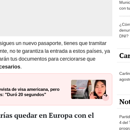
Munic
con tu
miemb
de oct
¿Cómo
la O
denun
DNI?
nsigues un nuevo pasaporte, tienes que tramitar
te, no te garantiza la entrada a estos países, ya
Car
isarán tus documentos para cerciorarse que
cesarios
.
Carli
agost
vista de visa americana, pero
as: "Duró 20 segundos"
No
rías quedar en Europa con el
Partid
4 del
progr