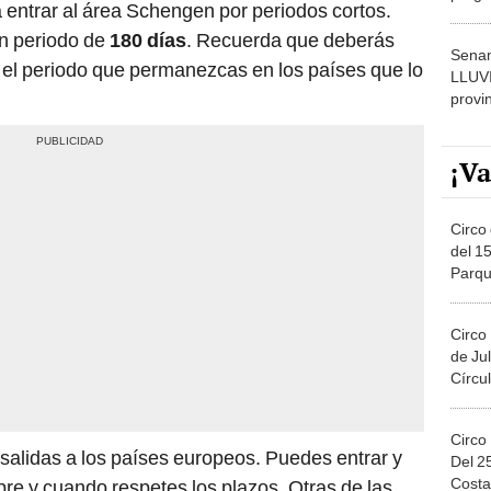
á entrar al área Schengen por periodos cortos.
dónde
n periodo de
180 días
. Recuerda que deberás
Senam
 el periodo que permanezcas en los países que lo
LLUV
provi
¡Va
Circo 
del 15
Parqu
Migue
Circo
de Jul
Círcul
Circo
 salidas a los países europeos. Puedes entrar y
Del 2
Costa
pre y cuando respetes los plazos. Otras de las