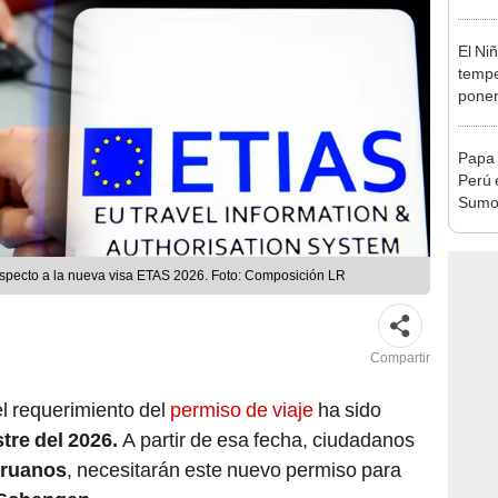
desca
El Ni
tempe
ponen
produ
Papa 
Perú 
Sumo 
visita
ciuda
especto a la nueva visa ETAS 2026. Foto: Composición LR
Compartir
l requerimiento del
permiso de viaje
ha sido
tre del 2026.
A partir de esa fecha, ciudadanos
ruanos
, necesitarán este nuevo permiso para