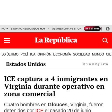
HOY
SINUANO RESULTADOS HOY
ALIANZA LIMA VS SPORT BOYS
JORGE MES
LO ÚLTIMO
POLÍTICA
OPINIÓN
ECONOMÍA
SOCIEDAD
MUNDO
CIE
Estados Unidos
27 Jun 2025 | 11:17 h
ICE captura a 4 inmigrantes en
Virginia durante operativo en
zona comercial
Cuatro hombres en
Glouces
, Virginia, fueron
detenidos por
ICE
el pasado 20 de junio