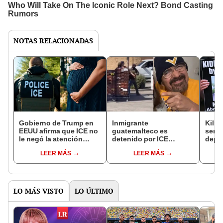
NOTAS RELACIONADAS
Gobierno de Trump en
Inmigrante
Kilma
EEUU afirma que ICE no
guatemalteco es
será 
le negó la atención
detenido por ICE
depor
médica a una mujer
mientras repartía
ser l
LEER MÁS
LEER MÁS
embarazada:
tortillas en California
conf
"Absueltamente falso"
pese a vivir en EEUU
hace 35 años
LO MÁS VISTO
LO ÚLTIMO