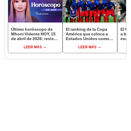
Último horóscopo de
El ranking de la Copa
El U
Mhoni Vidente HOY, 15
América que coloca a
a ban
de abril de 2026: revisa
Estados Unidos como
escu
las predicciones de tu
una de las selecciones
de Tr
LEER MÁS
LEER MÁS
signo y entérate si te
más valiosas del torneo
las p
espera un día
agen
afortunado