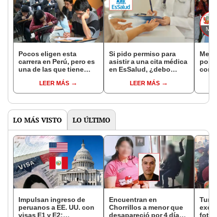
Pocos eligen esta
Si pido permiso para
Mejor
carrera en Perú, pero es
asistir a una cita médica
posib
una de las que tiene
en EsSalud, ¿debo
cons
mayor demanda laboral
recuperar ese tiempo en
los c
LEER MÁS
LEER MÁS
y sus egresados ganan
el trabajo?
gratu
más de S/ 7.000
serán
mensuales
UNI 
acce
LO MÁS VISTO
LO ÚLTIMO
Impulsan ingreso de
Encuentran en
Turis
peruanos a EE. UU. con
Chorrillos a menor que
exces
visas E1 y E2:
desapareció por 4 días
fotog