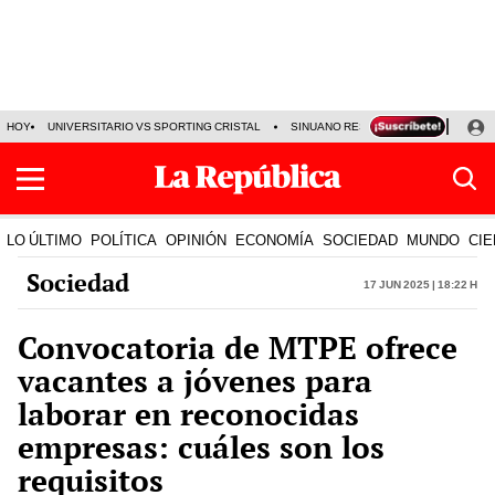
HOY
UNIVERSITARIO VS SPORTING CRISTAL
SINUANO RESULTADOS HOY
CA
LO ÚLTIMO
POLÍTICA
OPINIÓN
ECONOMÍA
SOCIEDAD
MUNDO
CIE
Sociedad
17 Jun 2025 | 18:22 h
Convocatoria de MTPE ofrece
vacantes a jóvenes para
laborar en reconocidas
empresas: cuáles son los
requisitos