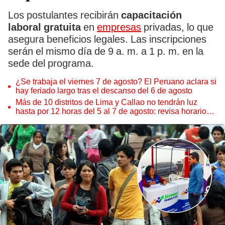
Los postulantes recibirán
capacitación
laboral gratuita
en
empresas
privadas, lo que
asegura beneficios legales. Las inscripciones
serán el mismo día de 9 a. m. a 1 p. m. en la
sede del programa.
¿Se trabaja el viernes 7 de agosto? El Peruano aclara si
hay feriado largo tras el descanso del 6 de agosto
Más de 10 distritos de Lima y Callao no tendrán luz
hasta por 12 horas del 5 al 7 de agosto: revisa horarios y
zonas afectadas