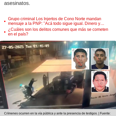
asesinatos.
Grupo criminal Los Injertos de Cono Norte mandan
mensaje a la PNP: "Acá todo sigue igual. Dinero y
armas tenemos"
¿Cuáles son los delitos comunes que más se cometen
en el país?
Crímenes ocurren en la vía pública y ante la presencia de testigos. | Fuente: