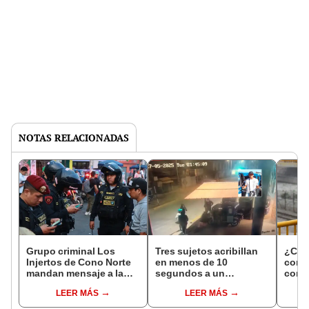
NOTAS RELACIONADAS
Grupo criminal Los
Tres sujetos acribillan
¿Cuál
Injertos de Cono Norte
en menos de 10
comu
mandan mensaje a la
segundos a un
comet
PNP: "Acá todo sigue
mototaxista en Talara
LEER MÁS
LEER MÁS
igual. Dinero y armas
tenemos"