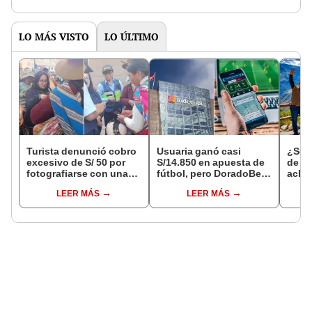
LO MÁS VISTO
LO ÚLTIMO
Turista denunció cobro
Usuaria ganó casi
¿Se t
excesivo de S/ 50 por
S/14.850 en apuesta de
de a
fotografiarse con una
fútbol, pero DoradoBet
aclar
alpaca en Cusco y
se negó a pagar:
largo
LEER MÁS
LEER MÁS
Serenazgo recuperó el
Indecopi multó a la
del 6
dinero
empresa con más de S/
19.000