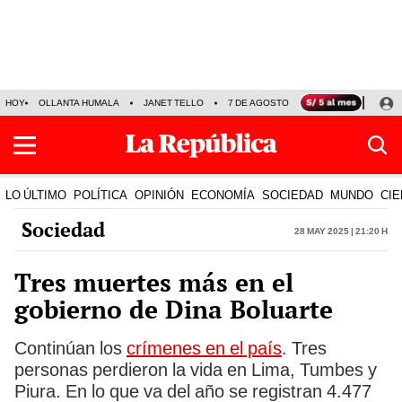
HOY
OLLANTA HUMALA
JANET TELLO
7 DE AGOSTO
TINKA RESULTADOS
LO ÚLTIMO
POLÍTICA
OPINIÓN
ECONOMÍA
SOCIEDAD
MUNDO
CIE
Sociedad
28 May 2025 | 21:20 h
Tres muertes más en el
gobierno de Dina Boluarte
Continúan los
crímenes en el país
. Tres
personas perdieron la vida en Lima, Tumbes y
Piura. En lo que va del año se registran 4.477