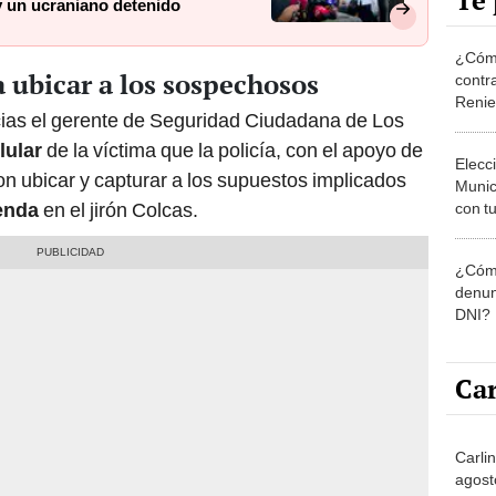
Te 
 y un ucraniano detenido
¿Cómo
a ubicar a los sospechosos
contra
Reni
ias el gerente de Seguridad Ciudadana de Los
lular
de la víctima que la policía, con el apoyo de
Elecc
ron ubicar y capturar a los supuestos implicados
Munic
enda
en el jirón Colcas.
con tu
miemb
de oct
¿Cómo
la O
denun
DNI?
Car
Carlin
agost