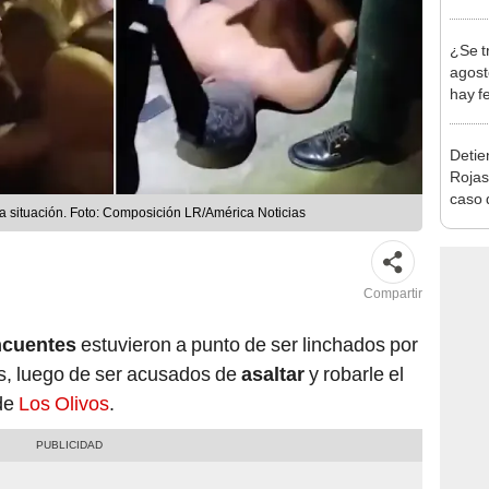
Indec
con m
¿Se t
agost
hay fe
desca
Detien
Rojas
caso q
 la situación. Foto: Composición LR/América Noticias
policí
Compartir
ncuentes
estuvieron a punto de ser linchados por
s, luego de ser acusados de
asaltar
y robarle el
 de
Los Olivos
.