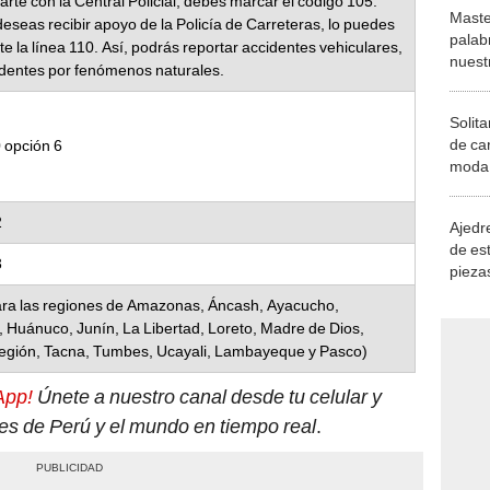
rte con la Central Policial, debes marcar el código 105.
Maste
deseas recibir apoyo de la Policía de Carreteras, lo puedes
palab
e la línea 110. Así, podrás reportar accidentes vehiculares,
nuest
identes por fenómenos naturales.
Solita
de ca
 opción 6
moda.
demue
2
Ajedre
de es
3
piezas
consi
ara las regiones de Amazonas, Áncash, Ayacucho,
 Huánuco, Junín, La Libertad, Loreto, Madre de Dios,
Región, Tacna, Tumbes, Ucayali, Lambayeque y Pasco)
App!
Únete a nuestro canal desde tu celular y
tes de Perú y el mundo en tiempo real
.