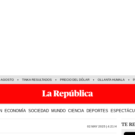
E AGOSTO
TINKA RESULTADOS
PRECIO DEL DÓLAR
OLLANTA HUMALA
P
N
ECONOMÍA
SOCIEDAD
MUNDO
CIENCIA
DEPORTES
ESPECTÁCU
TE R
02 May 2025 | 4:21 h