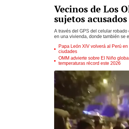
Vecinos de Los Ol
sujetos acusados
A través del GPS del celular robado 
en una vivienda, donde también se e
Papa León XIV volverá al Perú en n
ciudades
OMM advierte sobre El Niño global
temperaturas récord este 2026