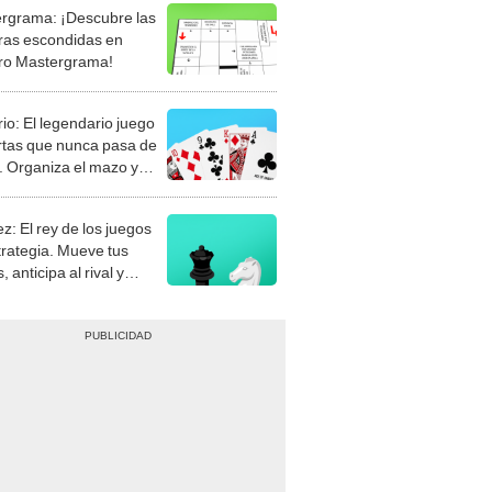
rgrama: ¡Descubre las
ras escondidas en
ro Mastergrama!
rio: El legendario juego
rtas que nunca pasa de
 Organiza el mazo y
stra tu habilidad.
z: El rey de los juegos
trategia. Mueve tus
, anticipa al rival y
gue el jaque mate.