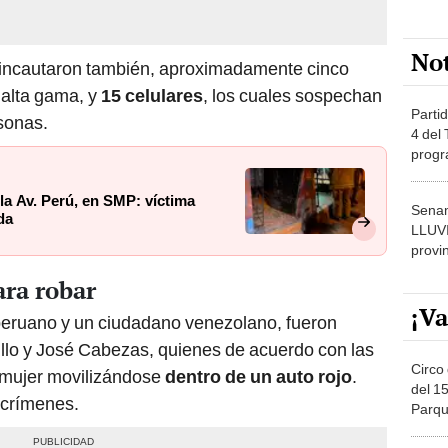
No
 incautaron también, aproximadamente cinco
 alta gama, y
15 celulares
, los cuales sospechan
Partid
sonas.
4 del
progr
dónde
la Av. Perú, en SMP: víctima
Senam
da
LLUV
provi
ara robar
¡Va
peruano y un ciudadano venezolano, fueron
illo y José Cabezas, quienes de acuerdo con las
Circo 
a mujer movilizándose
dentro de un auto rojo
.
del 15
s crímenes.
Parqu
Migue