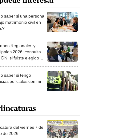
puede interesar
 saber si una persona
jo matrimonio civil en
ec?
iones Regionales y
ipales 2026: consulta
 DNI si fuiste elegido
ro de mesa para este 4
ubre en el link oficial de
 saber si tengo
NPE
cias policiales con mi
lincaturas
catura del viernes 7 de
o de 2026