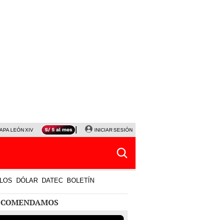
APA LEÓN XIV
NALDY SALDAÑA
INICIAR SESIÓN
LA BELLA LUZ
MAGALY MEDINA
HORÓS
LOS
DÓLAR
DATEC
BOLETÍN
ECOMENDAMOS