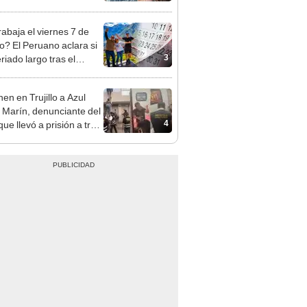
opi multó a la empresa
ás de S/ 19.000
rabaja el viernes 7 de
o? El Peruano aclara si
3
riado largo tras el
nso del 6 de agosto
en en Trujillo a Azul
 Marín, denunciante del
4
ue llevó a prisión a tres
as