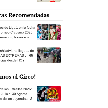
tas Recomendadas
os de Liga 1 en la fecha
 Torneo Clausura 2026:
amación, horarios y
 ver
hi advierte llegada de
IAS EXTREMAS en 65
ncias desde HOY
mos al Circo!
de las Estrellas 2026:
 Julio al 30 Agosto.
e de las Leyendas - San
l