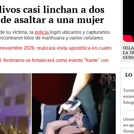
ivos casi linchan a dos
 de asaltar a una mujer
de su víctima, la
policía
logró ubicarlos y capturarlos
ncontraron kilos de marihuana y varios celulares.
OLLA
oviembre 2026: realizará visita apostólica en cuatro
LA T
GUIO
: fenómeno se fortalecerá como evento "fuerte" con
LO
Turis
exces
fotog
en Cu
recup
Usuar
en ap
Dorad