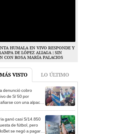
NTA HUMALA EN VIVO RESPONDE Y
RAMPA DE LÓPEZ ALIAGA | SIN
N CON ROSA MARÍA PALACIOS
 MÁS VISTO
LO ÚLTIMO
ta denunció cobro
ivo de S/ 50 por
1
rafiarse con una alpaca
sco y Serenazgo
eró el dinero
ia ganó casi S/14.850
uesta de fútbol, pero
2
oBet se negó a pagar: