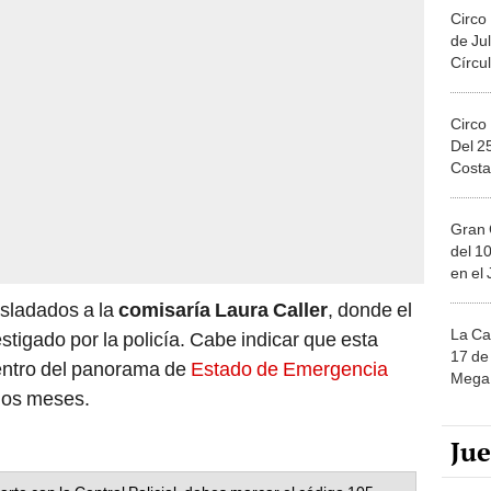
Circo
de Jul
Círcul
Circo
Del 2
Costa
Gran 
del 10
en el
sladados a la
comisaría Laura Caller
, donde el
La Ca
tigado por la policía. Cabe indicar que esta
17 de 
entro del panorama de
Estado de Emergencia
Mega 
unos meses.
Ju